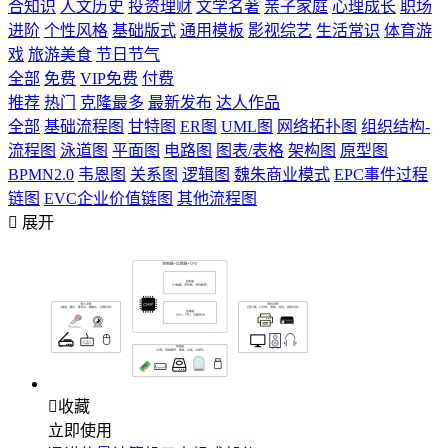
合知识
人文历史
投资理财
文学名著
亲子家庭
心理成长
职场
进阶
个性风格
基础版式
通用模板
影视综艺
生活常识
体育游
戏
旅游美食
节日节气
全部
免费
VIP免费
付费
推荐
热门
克隆最多
最新发布
达人作品
全部
基础流程图
甘特图
ER图
UML图
网络拓扑图
组织结构-
流程图
泳道图
平面图
电路图
图表/表格
架构图
原型图
BPMN2.0
韦恩图
关系图
逻辑图
魏朱商业模式
EPC事件过程
链图
EVC企业价值链图
其他流程图

展开

收藏
立即使用