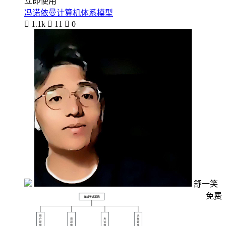
立即使用
冯诺依曼计算机体系模型

1.1k

11

0
舒一笑
免费