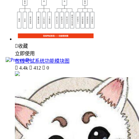

收藏
立即使用
在线考试系统功能模块图

4.4k

412

0