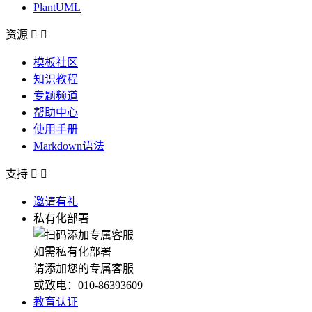
PlantUML
资源


模板社区
知识教程
专题频道
帮助中心
使用手册
Markdown语法
支持


邀请有礼
私有化部署
如需私有化部署
请添加您的专属客服
或致电：010-86393609
教育认证