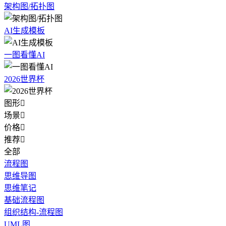
架构图/拓扑图
AI生成模板
一图看懂AI
2026世界杯
图形

场景

价格

推荐

全部
流程图
思维导图
思维笔记
基础流程图
组织结构-流程图
UML图