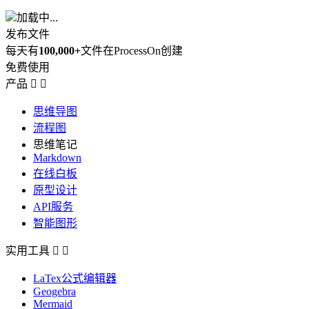
加载中...
发布文件
每天有
100,000+
文件在ProcessOn创建
免费使用
产品


思维导图
流程图
思维笔记
Markdown
在线白板
原型设计
API服务
智能图形
实用工具


LaTex公式编辑器
Geogebra
Mermaid