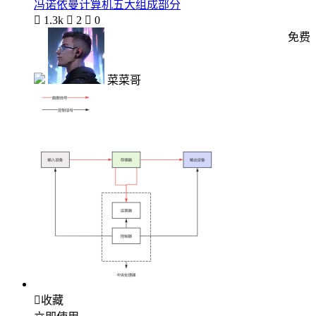
冯诺依曼计算机五大组成部分

1.3k

2

0
免费
菜菜哥

收藏