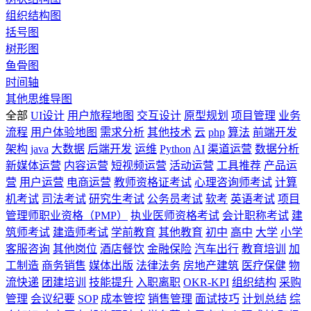
组织结构图
括号图
树形图
鱼骨图
时间轴
其他思维导图
全部
UI设计
用户旅程地图
交互设计
原型规划
项目管理
业务
流程
用户体验地图
需求分析
其他技术
云
php
算法
前端开发
架构
java
大数据
后端开发
运维
Python
AI
渠道运营
数据分析
新媒体运营
内容运营
短视频运营
活动运营
工具推荐
产品运
营
用户运营
电商运营
教师资格证考试
心理咨询师考试
计算
机考试
司法考试
研究生考试
公务员考试
软考
英语考试
项目
管理师职业资格（PMP）
执业医师资格考试
会计职称考试
建
筑师考试
建造师考试
学前教育
其他教育
初中
高中
大学
小学
客服咨询
其他岗位
酒店餐饮
金融保险
汽车出行
教育培训
加
工制造
商务销售
媒体出版
法律法务
房地产建筑
医疗保健
物
流快递
团建培训
技能提升
入职离职
OKR-KPI
组织结构
采购
管理
会议纪要
SOP
成本管控
销售管理
面试技巧
计划总结
综