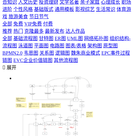
合知识
人文历史
投资理财
文学名著
亲子家庭
心理成长
职场
进阶
个性风格
基础版式
通用模板
影视综艺
生活常识
体育游
戏
旅游美食
节日节气
全部
免费
VIP免费
付费
推荐
热门
克隆最多
最新发布
达人作品
全部
基础流程图
甘特图
ER图
UML图
网络拓扑图
组织结构-
流程图
泳道图
平面图
电路图
图表/表格
架构图
原型图
BPMN2.0
韦恩图
关系图
逻辑图
魏朱商业模式
EPC事件过程
链图
EVC企业价值链图
其他流程图

展开