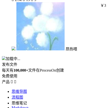
￥3
昂热喂
加载中...
发布文件
每天有
100,000+
文件在ProcessOn创建
免费使用
产品


思维导图
流程图
思维笔记
Markdown