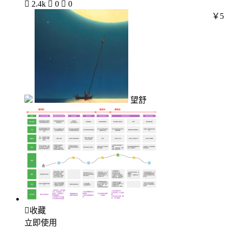

2.4k

0

0
￥5
望舒

收藏
立即使用