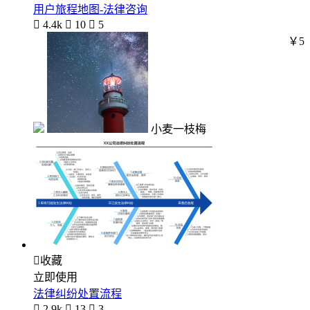
用户旅程地图-法律咨询

4.4k

10

5
￥5
小麦一枝梅

收藏
立即使用
法律纠纷处置流程

2.9k

13

3