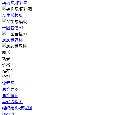
架构图/拓扑图
AI生成模板
一图看懂AI
2026世界杯
图形

场景

价格

推荐

全部
流程图
思维导图
思维笔记
基础流程图
组织结构-流程图
UML图