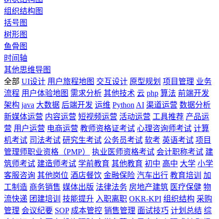
组织结构图
括号图
树形图
鱼骨图
时间轴
其他思维导图
全部
UI设计
用户旅程地图
交互设计
原型规划
项目管理
业务
流程
用户体验地图
需求分析
其他技术
云
php
算法
前端开发
架构
java
大数据
后端开发
运维
Python
AI
渠道运营
数据分析
新媒体运营
内容运营
短视频运营
活动运营
工具推荐
产品运
营
用户运营
电商运营
教师资格证考试
心理咨询师考试
计算
机考试
司法考试
研究生考试
公务员考试
软考
英语考试
项目
管理师职业资格（PMP）
执业医师资格考试
会计职称考试
建
筑师考试
建造师考试
学前教育
其他教育
初中
高中
大学
小学
客服咨询
其他岗位
酒店餐饮
金融保险
汽车出行
教育培训
加
工制造
商务销售
媒体出版
法律法务
房地产建筑
医疗保健
物
流快递
团建培训
技能提升
入职离职
OKR-KPI
组织结构
采购
管理
会议纪要
SOP
成本管控
销售管理
面试技巧
计划总结
综