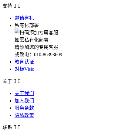
支持


邀请有礼
私有化部署
如需私有化部署
请添加您的专属客服
或致电：010-86393609
教育认证
对标Visio
关于


关于我们
加入我们
服务条款
隐私政策
联系

