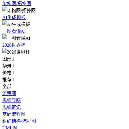
架构图/拓扑图
AI生成模板
一图看懂AI
2026世界杯
图形

场景

价格

推荐

全部
流程图
思维导图
思维笔记
基础流程图
组织结构-流程图
UML图