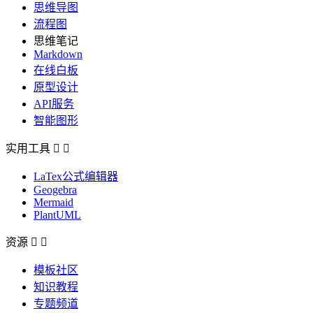
思维导图
流程图
思维笔记
Markdown
在线白板
原型设计
API服务
智能图形
实用工具


LaTex公式编辑器
Geogebra
Mermaid
PlantUML
资源


模板社区
知识教程
专题频道