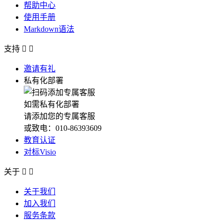
帮助中心
使用手册
Markdown语法
支持


邀请有礼
私有化部署
如需私有化部署
请添加您的专属客服
或致电：010-86393609
教育认证
对标Visio
关于


关于我们
加入我们
服务条款