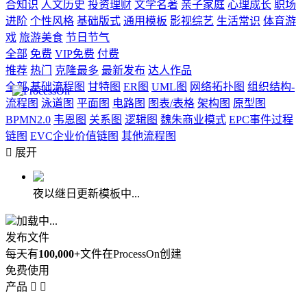
合知识
人文历史
投资理财
文学名著
亲子家庭
心理成长
职场
进阶
个性风格
基础版式
通用模板
影视综艺
生活常识
体育游
戏
旅游美食
节日节气
全部
免费
VIP免费
付费
推荐
热门
克隆最多
最新发布
达人作品
全部
基础流程图
甘特图
ER图
UML图
网络拓扑图
组织结构-
流程图
泳道图
平面图
电路图
图表/表格
架构图
原型图
BPMN2.0
韦恩图
关系图
逻辑图
魏朱商业模式
EPC事件过程
链图
EVC企业价值链图
其他流程图

展开
夜以继日更新模板中...
加载中...
发布文件
每天有
100,000+
文件在ProcessOn创建
免费使用
产品

