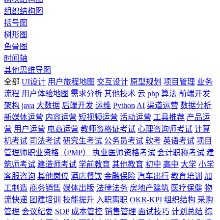
组织结构图
括号图
树形图
鱼骨图
时间轴
其他思维导图
全部
UI设计
用户旅程地图
交互设计
原型规划
项目管理
业务
流程
用户体验地图
需求分析
其他技术
云
php
算法
前端开发
架构
java
大数据
后端开发
运维
Python
AI
渠道运营
数据分析
新媒体运营
内容运营
短视频运营
活动运营
工具推荐
产品运
营
用户运营
电商运营
教师资格证考试
心理咨询师考试
计算
机考试
司法考试
研究生考试
公务员考试
软考
英语考试
项目
管理师职业资格（PMP）
执业医师资格考试
会计职称考试
建
筑师考试
建造师考试
学前教育
其他教育
初中
高中
大学
小学
客服咨询
其他岗位
酒店餐饮
金融保险
汽车出行
教育培训
加
工制造
商务销售
媒体出版
法律法务
房地产建筑
医疗保健
物
流快递
团建培训
技能提升
入职离职
OKR-KPI
组织结构
采购
管理
会议纪要
SOP
成本管控
销售管理
面试技巧
计划总结
综