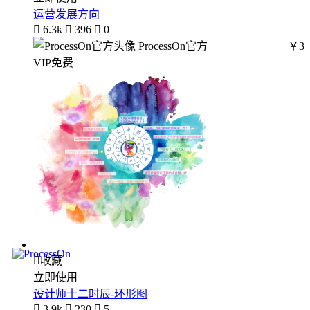
运营发展方向

6.3k

396

0
ProcessOn官方
￥3
VIP免费

收藏
立即使用
设计师十二时辰-环形图

3.9k

230

5