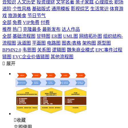
合知识
人文历史
投资理财
文学名著
亲子家庭
心理成长
职场
进阶
个性风格
基础版式
通用模板
影视综艺
生活常识
体育游
戏
旅游美食
节日节气
全部
免费
VIP免费
付费
推荐
热门
克隆最多
最新发布
达人作品
全部
基础流程图
甘特图
ER图
UML图
网络拓扑图
组织结构-
流程图
泳道图
平面图
电路图
图表/表格
架构图
原型图
BPMN2.0
韦恩图
关系图
逻辑图
魏朱商业模式
EPC事件过程
链图
EVC企业价值链图
其他流程图

展开

收藏
立即使用