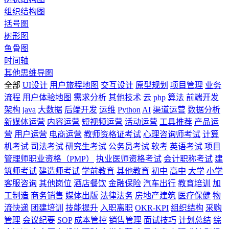
组织结构图
括号图
树形图
鱼骨图
时间轴
其他思维导图
全部
UI设计
用户旅程地图
交互设计
原型规划
项目管理
业务
流程
用户体验地图
需求分析
其他技术
云
php
算法
前端开发
架构
java
大数据
后端开发
运维
Python
AI
渠道运营
数据分析
新媒体运营
内容运营
短视频运营
活动运营
工具推荐
产品运
营
用户运营
电商运营
教师资格证考试
心理咨询师考试
计算
机考试
司法考试
研究生考试
公务员考试
软考
英语考试
项目
管理师职业资格（PMP）
执业医师资格考试
会计职称考试
建
筑师考试
建造师考试
学前教育
其他教育
初中
高中
大学
小学
客服咨询
其他岗位
酒店餐饮
金融保险
汽车出行
教育培训
加
工制造
商务销售
媒体出版
法律法务
房地产建筑
医疗保健
物
流快递
团建培训
技能提升
入职离职
OKR-KPI
组织结构
采购
管理
会议纪要
SOP
成本管控
销售管理
面试技巧
计划总结
综