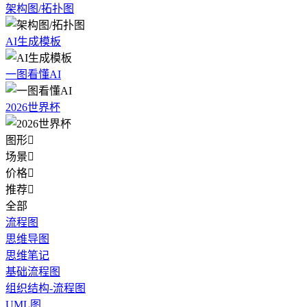
架构图/拓扑图
AI生成模板
一图看懂AI
2026世界杯
图形

场景

价格

推荐

全部
流程图
思维导图
思维笔记
基础流程图
组织结构-流程图
UML图