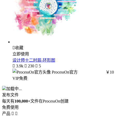

收藏
立即使用
设计师十二时辰-环形图

3.9k

230

5
ProcessOn官方
￥10
VIP免费
加载中...
发布文件
每天有
100,000+
文件在ProcessOn创建
免费使用
产品

