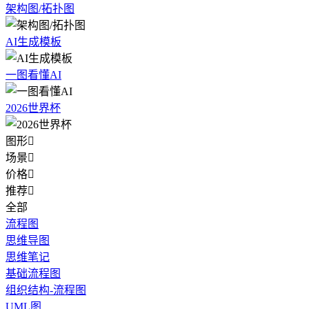
架构图/拓扑图
AI生成模板
一图看懂AI
2026世界杯
图形

场景

价格

推荐

全部
流程图
思维导图
思维笔记
基础流程图
组织结构-流程图
UML图