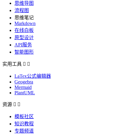
思维导图
流程图
思维笔记
Markdown
在线白板
原型设计
API服务
智能图形
实用工具


LaTex公式编辑器
Geogebra
Mermaid
PlantUML
资源


模板社区
知识教程
专题频道