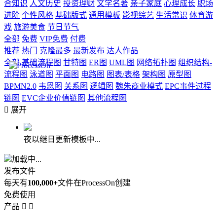
合知识
人文历史
投资理财
文学名著
亲子家庭
心理成长
职场
进阶
个性风格
基础版式
通用模板
影视综艺
生活常识
体育游
戏
旅游美食
节日节气
全部
免费
VIP免费
付费
推荐
热门
克隆最多
最新发布
达人作品
全部
基础流程图
甘特图
ER图
UML图
网络拓扑图
组织结构-
流程图
泳道图
平面图
电路图
图表/表格
架构图
原型图
BPMN2.0
韦恩图
关系图
逻辑图
魏朱商业模式
EPC事件过程
链图
EVC企业价值链图
其他流程图

展开
夜以继日更新模板中...
加载中...
发布文件
每天有
100,000+
文件在ProcessOn创建
免费使用
产品

