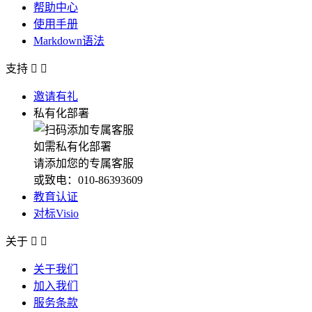
帮助中心
使用手册
Markdown语法
支持


邀请有礼
私有化部署
如需私有化部署
请添加您的专属客服
或致电：010-86393609
教育认证
对标Visio
关于


关于我们
加入我们
服务条款