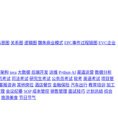
韦恩图
关系图
逻辑图
魏朱商业模式
EPC事件过程链图
EVC企业
架构
java
大数据
后端开发
运维
Python
AI
渠道运营
数据分析
机考试
司法考试
研究生考试
公务员考试
软考
英语考试
项目管
客服咨询
其他岗位
酒店餐饮
金融保险
汽车出行
教育培训
加工
管理
会议纪要
SOP
成本管控
销售管理
面试技巧
计划总结
综合
旅游美食
节日节气