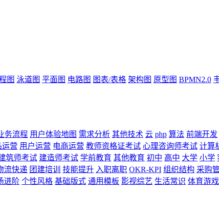
流程图
泳道图
平面图
电路图
图表/表格
架构图
原型图
BPMN2.0
业务流程
用户体验地图
需求分析
其他技术
云
php
算法
前端开发
品运营
用户运营
电商运营
教师资格证考试
心理咨询师考试
计算
建筑师考试
建造师考试
学前教育
其他教育
初中
高中
大学
小学
物流快递
团建培训
技能提升
入职离职
OKR-KPI
组织结构
采购
场进阶
个性风格
基础版式
通用模板
影视综艺
生活常识
体育游戏