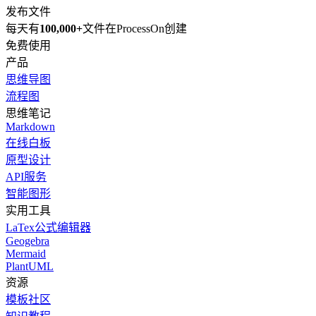
发布文件
每天有
100,000+
文件在ProcessOn创建
免费使用
产品
思维导图
流程图
思维笔记
Markdown
在线白板
原型设计
API服务
智能图形
实用工具
LaTex公式编辑器
Geogebra
Mermaid
PlantUML
资源
模板社区