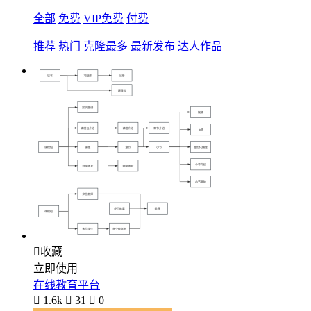
全部
免费
VIP免费
付费
推荐
热门
克隆最多
最新发布
达人作品

收藏
立即使用
在线教育平台

1.6k

31

0