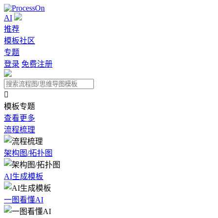
AI
推荐
模板社区
专题
登录
免费注册

模板专题
查看更多
流程梳理
架构图/拓扑图
AI生成模板
一图看懂AI