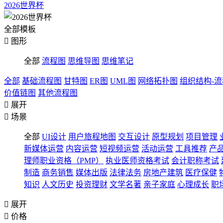
2026世界杯
全部模板

图形
全部
流程图
思维导图
思维笔记
全部
基础流程图
甘特图
ER图
UML图
网络拓扑图
组织结构-
价值链图
其他流程图

展开

场景
全部
UI设计
用户旅程地图
交互设计
原型规划
项目管理
新媒体运营
内容运营
短视频运营
活动运营
工具推荐
产
理师职业资格（PMP）
执业医师资格考试
会计职称考试
制造
商务销售
媒体出版
法律法务
房地产建筑
医疗保健
知识
人文历史
投资理财
文学名著
亲子家庭
心理成长
职

展开

价格