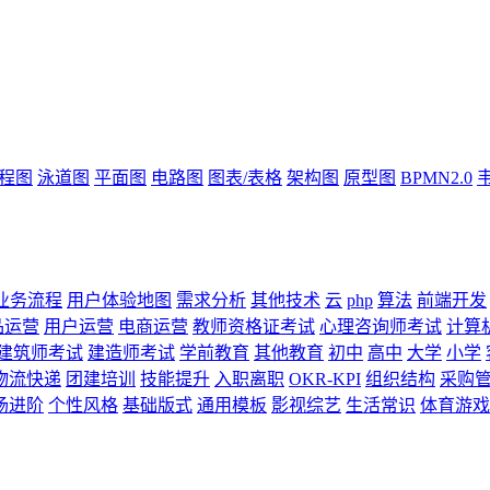
流程图
泳道图
平面图
电路图
图表/表格
架构图
原型图
BPMN2.0
业务流程
用户体验地图
需求分析
其他技术
云
php
算法
前端开发
品运营
用户运营
电商运营
教师资格证考试
心理咨询师考试
计算
建筑师考试
建造师考试
学前教育
其他教育
初中
高中
大学
小学
物流快递
团建培训
技能提升
入职离职
OKR-KPI
组织结构
采购
场进阶
个性风格
基础版式
通用模板
影视综艺
生活常识
体育游戏