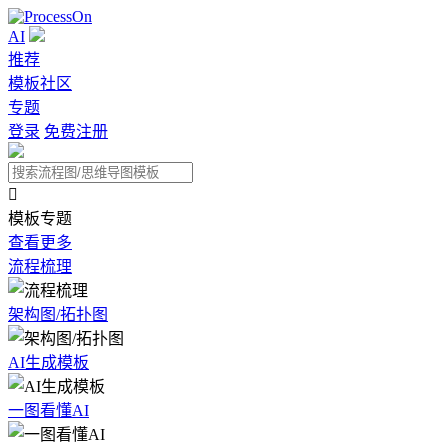
AI
推荐
模板社区
专题
登录
免费注册

模板专题
查看更多
流程梳理
架构图/拓扑图
AI生成模板
一图看懂AI