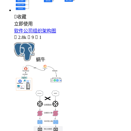

收藏
立即使用
软件公司组织架构图

2.8k

9

1
蜗牛