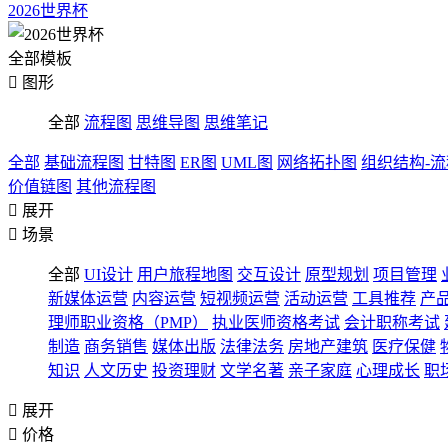
2026世界杯
全部模板

图形
全部
流程图
思维导图
思维笔记
全部
基础流程图
甘特图
ER图
UML图
网络拓扑图
组织结构-
价值链图
其他流程图

展开

场景
全部
UI设计
用户旅程地图
交互设计
原型规划
项目管理
新媒体运营
内容运营
短视频运营
活动运营
工具推荐
产
理师职业资格（PMP）
执业医师资格考试
会计职称考试
制造
商务销售
媒体出版
法律法务
房地产建筑
医疗保健
知识
人文历史
投资理财
文学名著
亲子家庭
心理成长
职

展开

价格