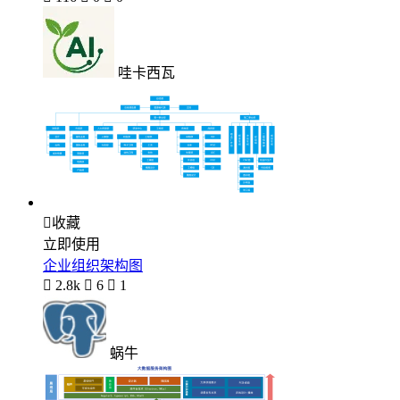
哇卡西瓦

收藏
立即使用
企业组织架构图

2.8k

6

1
蜗牛