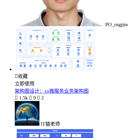
PO_osgpjw

收藏
立即使用
架构图设计：xx微服务业务架构图

1.5k

9

2
IT猿老师