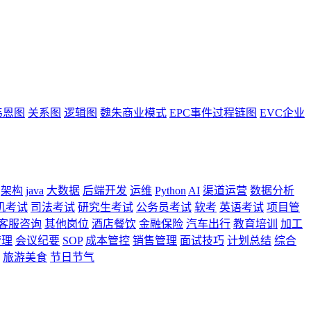
韦恩图
关系图
逻辑图
魏朱商业模式
EPC事件过程链图
EVC企业
架构
java
大数据
后端开发
运维
Python
AI
渠道运营
数据分析
机考试
司法考试
研究生考试
公务员考试
软考
英语考试
项目管
客服咨询
其他岗位
酒店餐饮
金融保险
汽车出行
教育培训
加工
管理
会议纪要
SOP
成本管控
销售管理
面试技巧
计划总结
综合
旅游美食
节日节气