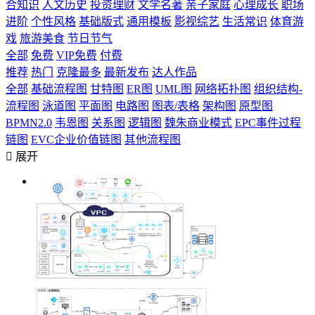
合知识
人文历史
投资理财
文学名著
亲子家庭
心理成长
职场
进阶
个性风格
基础版式
通用模板
影视综艺
生活常识
体育游
戏
旅游美食
节日节气
全部
免费
VIP免费
付费
推荐
热门
克隆最多
最新发布
达人作品
全部
基础流程图
甘特图
ER图
UML图
网络拓扑图
组织结构-
流程图
泳道图
平面图
电路图
图表/表格
架构图
原型图
BPMN2.0
韦恩图
关系图
逻辑图
魏朱商业模式
EPC事件过程
链图
EVC企业价值链图
其他流程图

展开