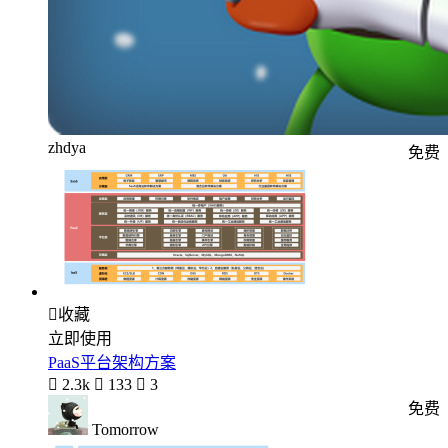
zhdya
免费

收藏
立即使用
PaaS平台架构方案

2.3k

133

3
免费
Tomorrow