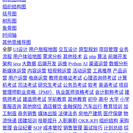
组织结构图
括号图
树形图
鱼骨图
时间轴
其他思维导图
全部
UI设计
用户旅程地图
交互设计
原型规划
项目管理
业务
流程
用户体验地图
需求分析
其他技术
云
php
算法
前端开发
架构
java
大数据
后端开发
运维
Python
AI
渠道运营
数据分析
新媒体运营
内容运营
短视频运营
活动运营
工具推荐
产品运
营
用户运营
电商运营
教师资格证考试
心理咨询师考试
计算
机考试
司法考试
研究生考试
公务员考试
软考
英语考试
项目
管理师职业资格（PMP）
执业医师资格考试
会计职称考试
建
筑师考试
建造师考试
学前教育
其他教育
初中
高中
大学
小学
客服咨询
其他岗位
酒店餐饮
金融保险
汽车出行
教育培训
加
工制造
商务销售
媒体出版
法律法务
房地产建筑
医疗保健
物
流快递
团建培训
技能提升
入职离职
OKR-KPI
组织结构
采购
管理
会议纪要
SOP
成本管控
销售管理
面试技巧
计划总结
综