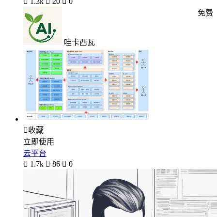

1.3k

20

0
免费
哇卡西瓦

收藏
立即使用
云平台

1.7k

86

0