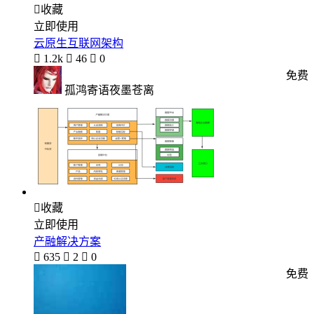

收藏
立即使用
云原生互联网架构

1.2k

46

0
免费
孤鸿寄语夜墨苍离

收藏
立即使用
产融解决方案

635

2

0
免费