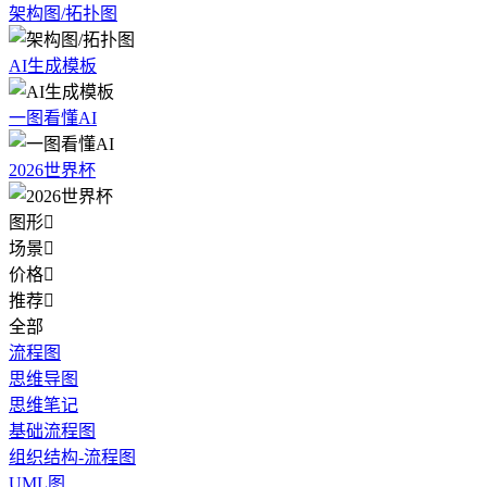
架构图/拓扑图
AI生成模板
一图看懂AI
2026世界杯
图形

场景

价格

推荐

全部
流程图
思维导图
思维笔记
基础流程图
组织结构-流程图
UML图