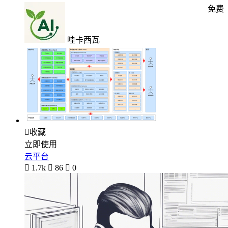
免费
哇卡西瓦

收藏
立即使用
云平台

1.7k

86

0