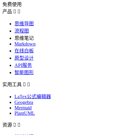
免费使用
产品


思维导图
流程图
思维笔记
Markdown
在线白板
原型设计
API服务
智能图形
实用工具


LaTex公式编辑器
Geogebra
Mermaid
PlantUML
资源

