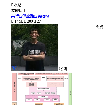

收藏
立即使用
某行业供应链业务结构

14.5k

280

27
免费
张 渺