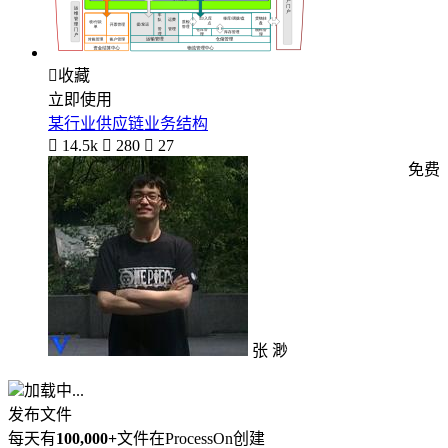

收藏
立即使用
某行业供应链业务结构

14.5k

280

27
免费
张 渺
加载中...
发布文件
每天有
100,000+
文件在ProcessOn创建