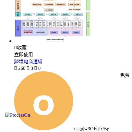

收藏
立即使用
跨境电商逻辑

260

3

0
免费
osgpjw9OFqJx5sg