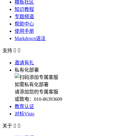
模板社区
知识教程
专题频道
帮助中心
使用手册
Markdown语法
支持


邀请有礼
私有化部署
如需私有化部署
请添加您的专属客服
或致电：010-86393609
教育认证
对标Visio
关于

