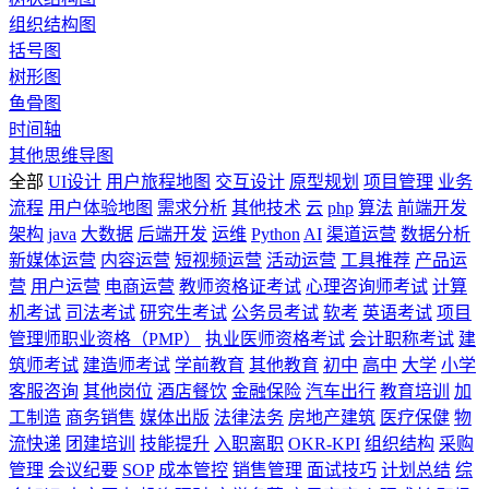
组织结构图
括号图
树形图
鱼骨图
时间轴
其他思维导图
全部
UI设计
用户旅程地图
交互设计
原型规划
项目管理
业务
流程
用户体验地图
需求分析
其他技术
云
php
算法
前端开发
架构
java
大数据
后端开发
运维
Python
AI
渠道运营
数据分析
新媒体运营
内容运营
短视频运营
活动运营
工具推荐
产品运
营
用户运营
电商运营
教师资格证考试
心理咨询师考试
计算
机考试
司法考试
研究生考试
公务员考试
软考
英语考试
项目
管理师职业资格（PMP）
执业医师资格考试
会计职称考试
建
筑师考试
建造师考试
学前教育
其他教育
初中
高中
大学
小学
客服咨询
其他岗位
酒店餐饮
金融保险
汽车出行
教育培训
加
工制造
商务销售
媒体出版
法律法务
房地产建筑
医疗保健
物
流快递
团建培训
技能提升
入职离职
OKR-KPI
组织结构
采购
管理
会议纪要
SOP
成本管控
销售管理
面试技巧
计划总结
综