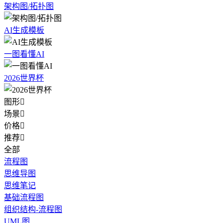
架构图/拓扑图
AI生成模板
一图看懂AI
2026世界杯
图形

场景

价格

推荐

全部
流程图
思维导图
思维笔记
基础流程图
组织结构-流程图
UML图