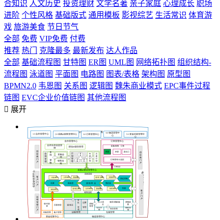
合知识
人文历史
投资理财
文学名著
亲子家庭
心理成长
职场
进阶
个性风格
基础版式
通用模板
影视综艺
生活常识
体育游
戏
旅游美食
节日节气
全部
免费
VIP免费
付费
推荐
热门
克隆最多
最新发布
达人作品
全部
基础流程图
甘特图
ER图
UML图
网络拓扑图
组织结构-
流程图
泳道图
平面图
电路图
图表/表格
架构图
原型图
BPMN2.0
韦恩图
关系图
逻辑图
魏朱商业模式
EPC事件过程
链图
EVC企业价值链图
其他流程图

展开