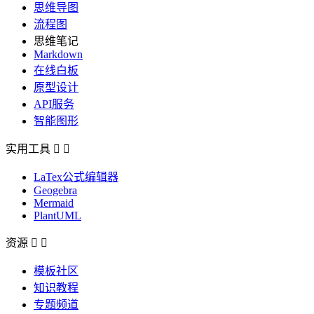
思维导图
流程图
思维笔记
Markdown
在线白板
原型设计
API服务
智能图形
实用工具


LaTex公式编辑器
Geogebra
Mermaid
PlantUML
资源


模板社区
知识教程
专题频道