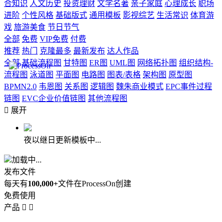
合知识
人文历史
投资理财
文学名著
亲子家庭
心理成长
职场
进阶
个性风格
基础版式
通用模板
影视综艺
生活常识
体育游
戏
旅游美食
节日节气
全部
免费
VIP免费
付费
推荐
热门
克隆最多
最新发布
达人作品
全部
基础流程图
甘特图
ER图
UML图
网络拓扑图
组织结构-
流程图
泳道图
平面图
电路图
图表/表格
架构图
原型图
BPMN2.0
韦恩图
关系图
逻辑图
魏朱商业模式
EPC事件过程
链图
EVC企业价值链图
其他流程图

展开
夜以继日更新模板中...
加载中...
发布文件
每天有
100,000+
文件在ProcessOn创建
免费使用
产品

