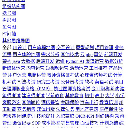
组织结构图
括号图
树形图
鱼骨图
时间轴
其他思维导图
全部
UI设计
用户旅程地图
交互设计
原型规划
项目管理
业务
流程
用户体验地图
需求分析
其他技术
云
php
算法
前端开发
架构
java
大数据
后端开发
运维
Python
AI
渠道运营
数据分析
新媒体运营
内容运营
短视频运营
活动运营
工具推荐
产品运
营
用户运营
电商运营
教师资格证考试
心理咨询师考试
计算
机考试
司法考试
研究生考试
公务员考试
软考
英语考试
项目
管理师职业资格（PMP）
执业医师资格考试
会计职称考试
建
筑师考试
建造师考试
学前教育
其他教育
初中
高中
大学
小学
客服咨询
其他岗位
酒店餐饮
金融保险
汽车出行
教育培训
加
工制造
商务销售
媒体出版
法律法务
房地产建筑
医疗保健
物
流快递
团建培训
技能提升
入职离职
OKR-KPI
组织结构
采购
管理
会议纪要
SOP
成本管控
销售管理
面试技巧
计划总结
综