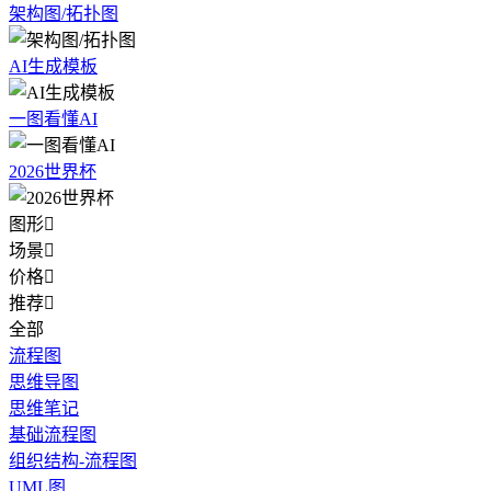
架构图/拓扑图
AI生成模板
一图看懂AI
2026世界杯
图形

场景

价格

推荐

全部
流程图
思维导图
思维笔记
基础流程图
组织结构-流程图
UML图