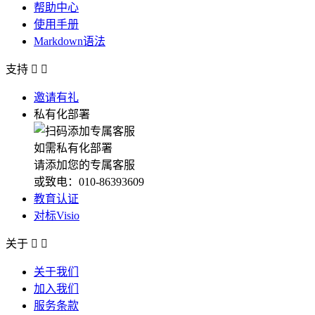
帮助中心
使用手册
Markdown语法
支持


邀请有礼
私有化部署
如需私有化部署
请添加您的专属客服
或致电：010-86393609
教育认证
对标Visio
关于


关于我们
加入我们
服务条款