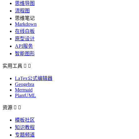
思维导图
流程图
思维笔记
Markdown
在线白板
原型设计
API服务
智能图形
实用工具


LaTex公式编辑器
Geogebra
Mermaid
PlantUML
资源


模板社区
知识教程
专题频道