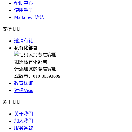
帮助中心
使用手册
Markdown语法
支持


邀请有礼
私有化部署
如需私有化部署
请添加您的专属客服
或致电：010-86393609
教育认证
对标Visio
关于


关于我们
加入我们
服务条款