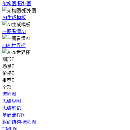
架构图/拓扑图
AI生成模板
一图看懂AI
2026世界杯
图形

场景

价格

推荐

全部
流程图
思维导图
思维笔记
基础流程图
组织结构-流程图
UML图