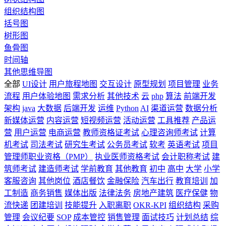
组织结构图
括号图
树形图
鱼骨图
时间轴
其他思维导图
全部
UI设计
用户旅程地图
交互设计
原型规划
项目管理
业务
流程
用户体验地图
需求分析
其他技术
云
php
算法
前端开发
架构
java
大数据
后端开发
运维
Python
AI
渠道运营
数据分析
新媒体运营
内容运营
短视频运营
活动运营
工具推荐
产品运
营
用户运营
电商运营
教师资格证考试
心理咨询师考试
计算
机考试
司法考试
研究生考试
公务员考试
软考
英语考试
项目
管理师职业资格（PMP）
执业医师资格考试
会计职称考试
建
筑师考试
建造师考试
学前教育
其他教育
初中
高中
大学
小学
客服咨询
其他岗位
酒店餐饮
金融保险
汽车出行
教育培训
加
工制造
商务销售
媒体出版
法律法务
房地产建筑
医疗保健
物
流快递
团建培训
技能提升
入职离职
OKR-KPI
组织结构
采购
管理
会议纪要
SOP
成本管控
销售管理
面试技巧
计划总结
综