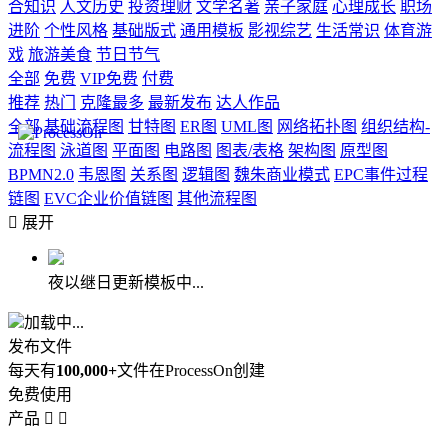
合知识
人文历史
投资理财
文学名著
亲子家庭
心理成长
职场
进阶
个性风格
基础版式
通用模板
影视综艺
生活常识
体育游
戏
旅游美食
节日节气
全部
免费
VIP免费
付费
推荐
热门
克隆最多
最新发布
达人作品
全部
基础流程图
甘特图
ER图
UML图
网络拓扑图
组织结构-
流程图
泳道图
平面图
电路图
图表/表格
架构图
原型图
BPMN2.0
韦恩图
关系图
逻辑图
魏朱商业模式
EPC事件过程
链图
EVC企业价值链图
其他流程图

展开
夜以继日更新模板中...
加载中...
发布文件
每天有
100,000+
文件在ProcessOn创建
免费使用
产品

