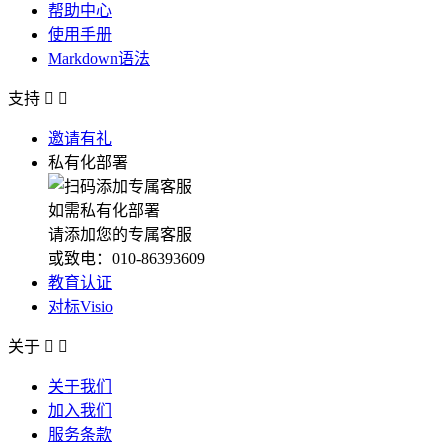
帮助中心
使用手册
Markdown语法
支持


邀请有礼
私有化部署
如需私有化部署
请添加您的专属客服
或致电：010-86393609
教育认证
对标Visio
关于


关于我们
加入我们
服务条款