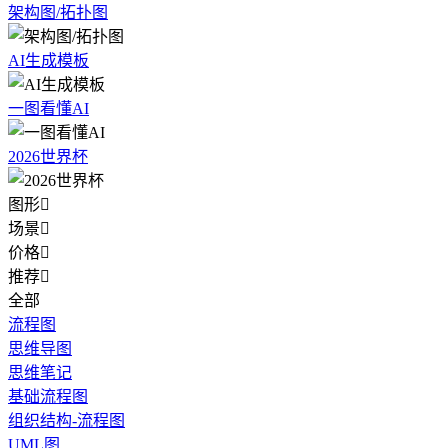
架构图/拓扑图
AI生成模板
一图看懂AI
2026世界杯
图形

场景

价格

推荐

全部
流程图
思维导图
思维笔记
基础流程图
组织结构-流程图
UML图