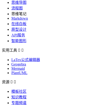
思维导图
流程图
思维笔记
Markdown
在线白板
原型设计
API服务
智能图形
实用工具


LaTex公式编辑器
Geogebra
Mermaid
PlantUML
资源


模板社区
知识教程
专题频道