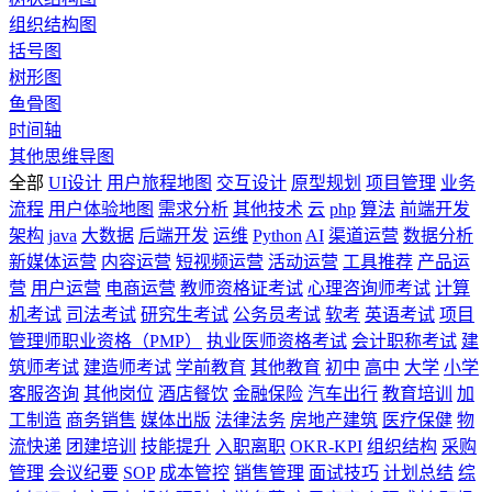
组织结构图
括号图
树形图
鱼骨图
时间轴
其他思维导图
全部
UI设计
用户旅程地图
交互设计
原型规划
项目管理
业务
流程
用户体验地图
需求分析
其他技术
云
php
算法
前端开发
架构
java
大数据
后端开发
运维
Python
AI
渠道运营
数据分析
新媒体运营
内容运营
短视频运营
活动运营
工具推荐
产品运
营
用户运营
电商运营
教师资格证考试
心理咨询师考试
计算
机考试
司法考试
研究生考试
公务员考试
软考
英语考试
项目
管理师职业资格（PMP）
执业医师资格考试
会计职称考试
建
筑师考试
建造师考试
学前教育
其他教育
初中
高中
大学
小学
客服咨询
其他岗位
酒店餐饮
金融保险
汽车出行
教育培训
加
工制造
商务销售
媒体出版
法律法务
房地产建筑
医疗保健
物
流快递
团建培训
技能提升
入职离职
OKR-KPI
组织结构
采购
管理
会议纪要
SOP
成本管控
销售管理
面试技巧
计划总结
综