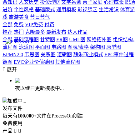
合知识
人文历史
投资理财
文学名著
亲子家庭
心理成长
职场
进阶
个性风格
基础版式
通用模板
影视综艺
生活常识
体育游
戏
旅游美食
节日节气
全部
免费
VIP免费
付费
推荐
热门
克隆最多
最新发布
达人作品
全部
基础流程图
甘特图
ER图
UML图
网络拓扑图
组织结构-
流程图
泳道图
平面图
电路图
图表/表格
架构图
原型图
BPMN2.0
韦恩图
关系图
逻辑图
魏朱商业模式
EPC事件过程
链图
EVC企业价值链图
其他流程图

展开
夜以继日更新模板中...
加载中...
发布文件
每天有
100,000+
文件在ProcessOn创建
免费使用
产品

