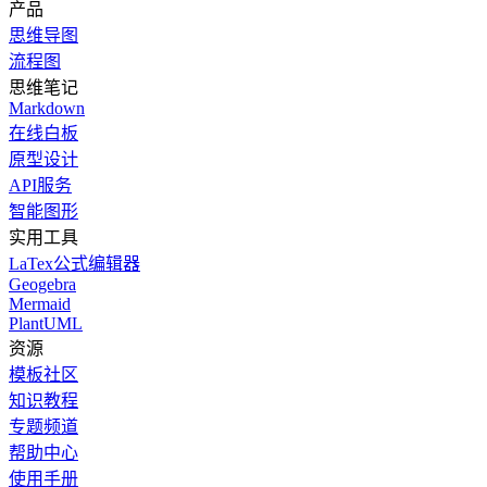
产品
思维导图
流程图
思维笔记
Markdown
在线白板
原型设计
API服务
智能图形
实用工具
LaTex公式编辑器
Geogebra
Mermaid
PlantUML
资源
模板社区
知识教程
专题频道
帮助中心
使用手册