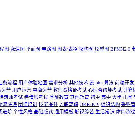
流程图
泳道图
平面图
电路图
图表/表格
架构图
原型图
BPMN2.0
业务流程
用户体验地图
需求分析
其他技术
云
php
算法
前端开发
品运营
用户运营
电商运营
教师资格证考试
心理咨询师考试
计算
建筑师考试
建造师考试
学前教育
其他教育
初中
高中
大学
小学
物流快递
团建培训
技能提升
入职离职
OKR-KPI
组织结构
采购
场进阶
个性风格
基础版式
通用模板
影视综艺
生活常识
体育游戏