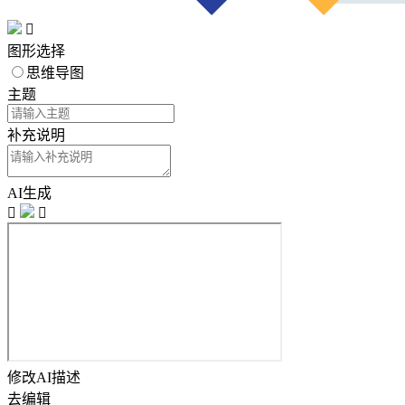

图形选择
思维导图
主题
补充说明
AI生成


修改AI描述
去编辑