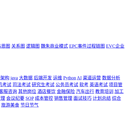
韦恩图
关系图
逻辑图
魏朱商业模式
EPC事件过程链图
EVC企业
架构
java
大数据
后端开发
运维
Python
AI
渠道运营
数据分析
机考试
司法考试
研究生考试
公务员考试
软考
英语考试
项目管
客服咨询
其他岗位
酒店餐饮
金融保险
汽车出行
教育培训
加工
管理
会议纪要
SOP
成本管控
销售管理
面试技巧
计划总结
综合
旅游美食
节日节气