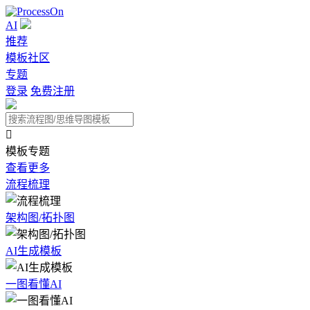
AI
推荐
模板社区
专题
登录
免费注册

模板专题
查看更多
流程梳理
架构图/拓扑图
AI生成模板
一图看懂AI