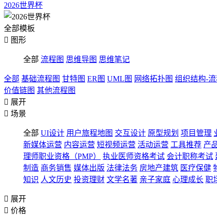
2026世界杯
全部模板

图形
全部
流程图
思维导图
思维笔记
全部
基础流程图
甘特图
ER图
UML图
网络拓扑图
组织结构-
价值链图
其他流程图

展开

场景
全部
UI设计
用户旅程地图
交互设计
原型规划
项目管理
新媒体运营
内容运营
短视频运营
活动运营
工具推荐
产
理师职业资格（PMP）
执业医师资格考试
会计职称考试
制造
商务销售
媒体出版
法律法务
房地产建筑
医疗保健
知识
人文历史
投资理财
文学名著
亲子家庭
心理成长
职

展开

价格