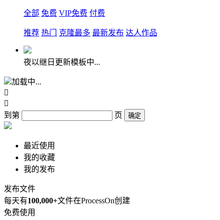
全部
免费
VIP免费
付费
推荐
热门
克隆最多
最新发布
达人作品
夜以继日更新模板中...
加载中...


到第
页
确定
最近使用
我的收藏
我的发布
发布文件
每天有
100,000+
文件在ProcessOn创建
免费使用