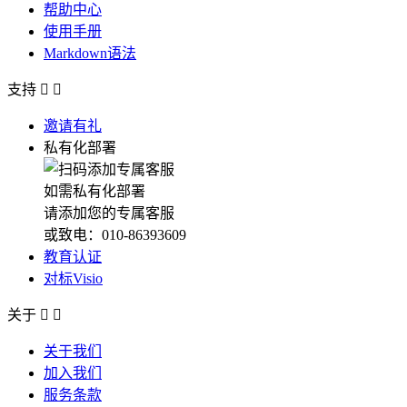
帮助中心
使用手册
Markdown语法
支持


邀请有礼
私有化部署
如需私有化部署
请添加您的专属客服
或致电：010-86393609
教育认证
对标Visio
关于


关于我们
加入我们
服务条款