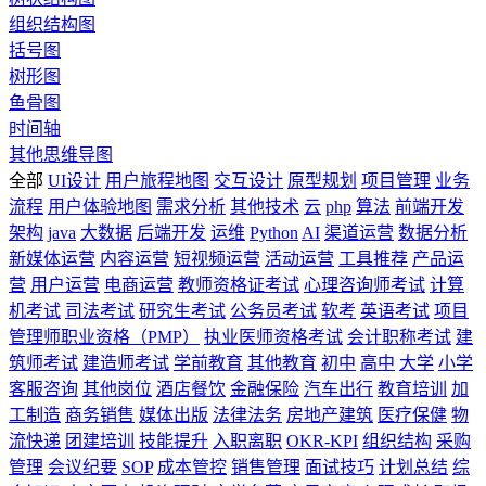
组织结构图
括号图
树形图
鱼骨图
时间轴
其他思维导图
全部
UI设计
用户旅程地图
交互设计
原型规划
项目管理
业务
流程
用户体验地图
需求分析
其他技术
云
php
算法
前端开发
架构
java
大数据
后端开发
运维
Python
AI
渠道运营
数据分析
新媒体运营
内容运营
短视频运营
活动运营
工具推荐
产品运
营
用户运营
电商运营
教师资格证考试
心理咨询师考试
计算
机考试
司法考试
研究生考试
公务员考试
软考
英语考试
项目
管理师职业资格（PMP）
执业医师资格考试
会计职称考试
建
筑师考试
建造师考试
学前教育
其他教育
初中
高中
大学
小学
客服咨询
其他岗位
酒店餐饮
金融保险
汽车出行
教育培训
加
工制造
商务销售
媒体出版
法律法务
房地产建筑
医疗保健
物
流快递
团建培训
技能提升
入职离职
OKR-KPI
组织结构
采购
管理
会议纪要
SOP
成本管控
销售管理
面试技巧
计划总结
综