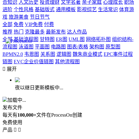
合知识
人文历史
投资理财
文学名著
亲子家庭
心理成长
职场
进阶
个性风格
基础版式
通用模板
影视综艺
生活常识
体育游
戏
旅游美食
节日节气
全部
免费
VIP免费
付费
推荐
热门
克隆最多
最新发布
达人作品
全部
基础流程图
甘特图
ER图
UML图
网络拓扑图
组织结构-
流程图
泳道图
平面图
电路图
图表/表格
架构图
原型图
BPMN2.0
韦恩图
关系图
逻辑图
魏朱商业模式
EPC事件过程
链图
EVC企业价值链图
其他流程图

展开
夜以继日更新模板中...
加载中...
发布文件
每天有
100,000+
文件在ProcessOn创建
免费使用
产品

