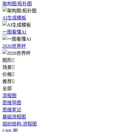
架构图/拓扑图
AI生成模板
一图看懂AI
2026世界杯
图形

场景

价格

推荐

全部
流程图
思维导图
思维笔记
基础流程图
组织结构-流程图
UML图