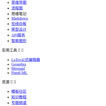
思维导图
流程图
思维笔记
Markdown
在线白板
原型设计
API服务
智能图形
实用工具


LaTex公式编辑器
Geogebra
Mermaid
PlantUML
资源


模板社区
知识教程
专题频道