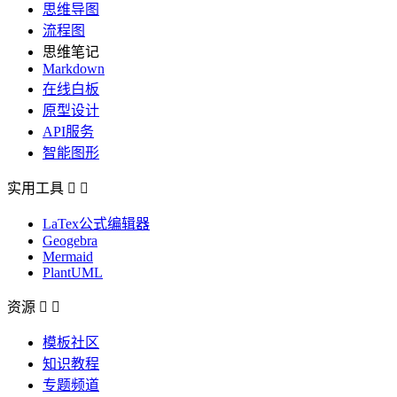
思维导图
流程图
思维笔记
Markdown
在线白板
原型设计
API服务
智能图形
实用工具


LaTex公式编辑器
Geogebra
Mermaid
PlantUML
资源


模板社区
知识教程
专题频道