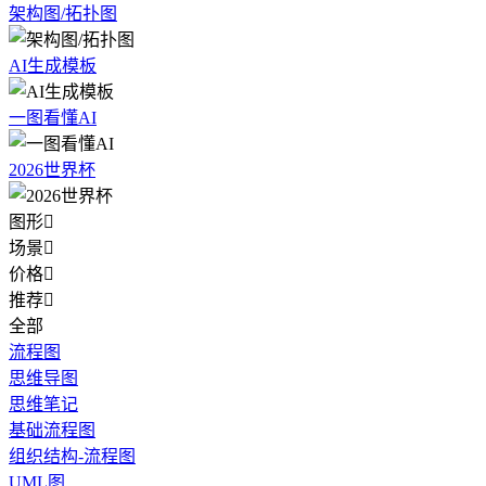
架构图/拓扑图
AI生成模板
一图看懂AI
2026世界杯
图形

场景

价格

推荐

全部
流程图
思维导图
思维笔记
基础流程图
组织结构-流程图
UML图