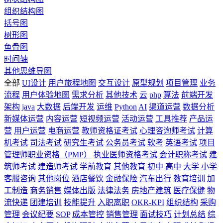
组织结构图
括号图
树形图
鱼骨图
时间轴
其他思维导图
全部
UI设计
用户旅程地图
交互设计
原型规划
项目管理
业务
流程
用户体验地图
需求分析
其他技术
云
php
算法
前端开发
架构
java
大数据
后端开发
运维
Python
AI
渠道运营
数据分析
新媒体运营
内容运营
短视频运营
活动运营
工具推荐
产品运
营
用户运营
电商运营
教师资格证考试
心理咨询师考试
计算
机考试
司法考试
研究生考试
公务员考试
软考
英语考试
项目
管理师职业资格（PMP）
执业医师资格考试
会计职称考试
建
筑师考试
建造师考试
学前教育
其他教育
初中
高中
大学
小学
客服咨询
其他岗位
酒店餐饮
金融保险
汽车出行
教育培训
加
工制造
商务销售
媒体出版
法律法务
房地产建筑
医疗保健
物
流快递
团建培训
技能提升
入职离职
OKR-KPI
组织结构
采购
管理
会议纪要
SOP
成本管控
销售管理
面试技巧
计划总结
综