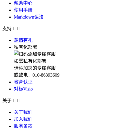
帮助中心
使用手册
Markdown语法
支持


邀请有礼
私有化部署
如需私有化部署
请添加您的专属客服
或致电：010-86393609
教育认证
对标Visio
关于


关于我们
加入我们
服务条款