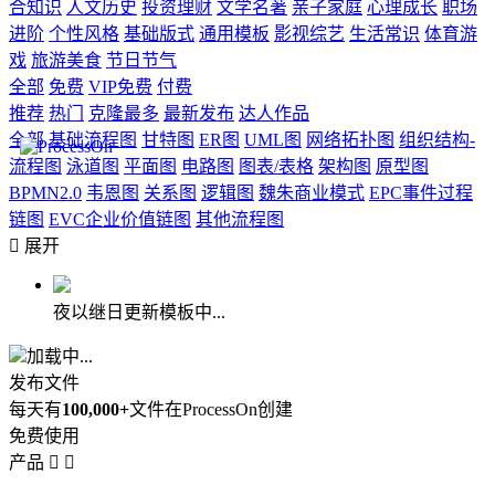
合知识
人文历史
投资理财
文学名著
亲子家庭
心理成长
职场
进阶
个性风格
基础版式
通用模板
影视综艺
生活常识
体育游
戏
旅游美食
节日节气
全部
免费
VIP免费
付费
推荐
热门
克隆最多
最新发布
达人作品
全部
基础流程图
甘特图
ER图
UML图
网络拓扑图
组织结构-
流程图
泳道图
平面图
电路图
图表/表格
架构图
原型图
BPMN2.0
韦恩图
关系图
逻辑图
魏朱商业模式
EPC事件过程
链图
EVC企业价值链图
其他流程图

展开
夜以继日更新模板中...
加载中...
发布文件
每天有
100,000+
文件在ProcessOn创建
免费使用
产品

