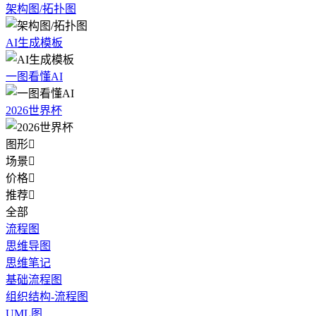
架构图/拓扑图
AI生成模板
一图看懂AI
2026世界杯
图形

场景

价格

推荐

全部
流程图
思维导图
思维笔记
基础流程图
组织结构-流程图
UML图