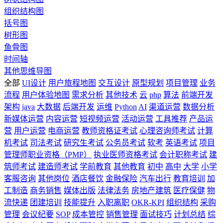
组织结构图
括号图
树形图
鱼骨图
时间轴
其他思维导图
全部
UI设计
用户旅程地图
交互设计
原型规划
项目管理
业务
流程
用户体验地图
需求分析
其他技术
云
php
算法
前端开发
架构
java
大数据
后端开发
运维
Python
AI
渠道运营
数据分析
新媒体运营
内容运营
短视频运营
活动运营
工具推荐
产品运
营
用户运营
电商运营
教师资格证考试
心理咨询师考试
计算
机考试
司法考试
研究生考试
公务员考试
软考
英语考试
项目
管理师职业资格（PMP）
执业医师资格考试
会计职称考试
建
筑师考试
建造师考试
学前教育
其他教育
初中
高中
大学
小学
客服咨询
其他岗位
酒店餐饮
金融保险
汽车出行
教育培训
加
工制造
商务销售
媒体出版
法律法务
房地产建筑
医疗保健
物
流快递
团建培训
技能提升
入职离职
OKR-KPI
组织结构
采购
管理
会议纪要
SOP
成本管控
销售管理
面试技巧
计划总结
综