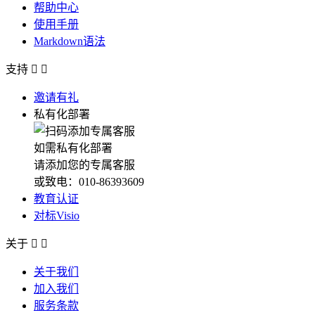
帮助中心
使用手册
Markdown语法
支持


邀请有礼
私有化部署
如需私有化部署
请添加您的专属客服
或致电：010-86393609
教育认证
对标Visio
关于


关于我们
加入我们
服务条款