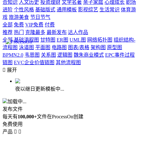
合知识
人文历史
投资理财
文学名著
亲子家庭
心理成长
职场
进阶
个性风格
基础版式
通用模板
影视综艺
生活常识
体育游
戏
旅游美食
节日节气
全部
免费
VIP免费
付费
推荐
热门
克隆最多
最新发布
达人作品
全部
基础流程图
甘特图
ER图
UML图
网络拓扑图
组织结构-
流程图
泳道图
平面图
电路图
图表/表格
架构图
原型图
BPMN2.0
韦恩图
关系图
逻辑图
魏朱商业模式
EPC事件过程
链图
EVC企业价值链图
其他流程图

展开
夜以继日更新模板中...
加载中...
发布文件
每天有
100,000+
文件在ProcessOn创建
免费使用
产品

