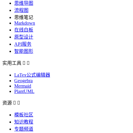
思维导图
流程图
思维笔记
Markdown
在线白板
原型设计
API服务
智能图形
实用工具


LaTex公式编辑器
Geogebra
Mermaid
PlantUML
资源


模板社区
知识教程
专题频道