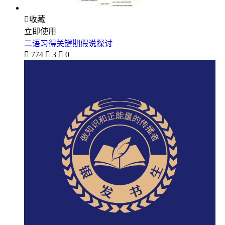

收藏
立即使用
二语习得关键期假说探讨

774

3

0