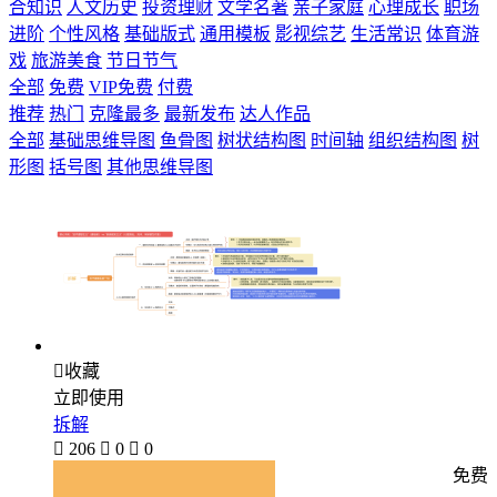
合知识
人文历史
投资理财
文学名著
亲子家庭
心理成长
职场
进阶
个性风格
基础版式
通用模板
影视综艺
生活常识
体育游
戏
旅游美食
节日节气
全部
免费
VIP免费
付费
推荐
热门
克隆最多
最新发布
达人作品
全部
基础思维导图
鱼骨图
树状结构图
时间轴
组织结构图
树
形图
括号图
其他思维导图

收藏
立即使用
拆解

206

0

0
免费