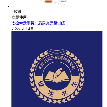

收藏
立即使用
太极拳云手势：肩周炎康复训练

608

4

0