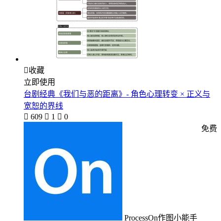

收藏
立即使用
台剧经典《我们与恶的距离》- 角色心理转变 × 正义与
宽恕的界线

609

1

0
免费
ProcessOn作图小能手