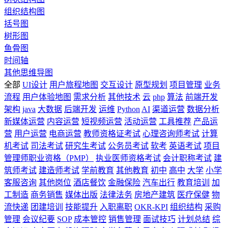
组织结构图
括号图
树形图
鱼骨图
时间轴
其他思维导图
全部
UI设计
用户旅程地图
交互设计
原型规划
项目管理
业务
流程
用户体验地图
需求分析
其他技术
云
php
算法
前端开发
架构
java
大数据
后端开发
运维
Python
AI
渠道运营
数据分析
新媒体运营
内容运营
短视频运营
活动运营
工具推荐
产品运
营
用户运营
电商运营
教师资格证考试
心理咨询师考试
计算
机考试
司法考试
研究生考试
公务员考试
软考
英语考试
项目
管理师职业资格（PMP）
执业医师资格考试
会计职称考试
建
筑师考试
建造师考试
学前教育
其他教育
初中
高中
大学
小学
客服咨询
其他岗位
酒店餐饮
金融保险
汽车出行
教育培训
加
工制造
商务销售
媒体出版
法律法务
房地产建筑
医疗保健
物
流快递
团建培训
技能提升
入职离职
OKR-KPI
组织结构
采购
管理
会议纪要
SOP
成本管控
销售管理
面试技巧
计划总结
综