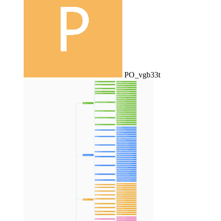
PO_vgb33t