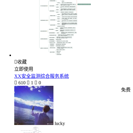

收藏
立即使用
XX安全监测综合服务系统

610

1

0
免费
lucky