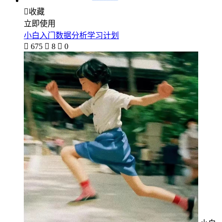

收藏
立即使用
小白入门数据分析学习计划

675

8

0