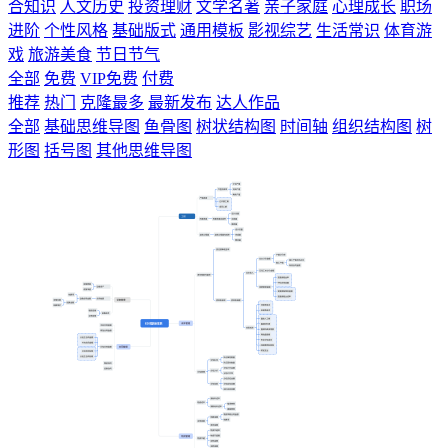
合知识
人文历史
投资理财
文学名著
亲子家庭
心理成长
职场
进阶
个性风格
基础版式
通用模板
影视综艺
生活常识
体育游
戏
旅游美食
节日节气
全部
免费
VIP免费
付费
推荐
热门
克隆最多
最新发布
达人作品
全部
基础思维导图
鱼骨图
树状结构图
时间轴
组织结构图
树
形图
括号图
其他思维导图