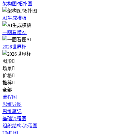
架构图/拓扑图
AI生成模板
一图看懂AI
2026世界杯
图形

场景

价格

推荐

全部
流程图
思维导图
思维笔记
基础流程图
组织结构-流程图
UML图