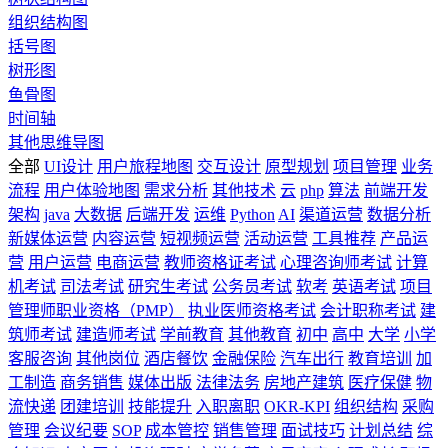
组织结构图
括号图
树形图
鱼骨图
时间轴
其他思维导图
全部
UI设计
用户旅程地图
交互设计
原型规划
项目管理
业务
流程
用户体验地图
需求分析
其他技术
云
php
算法
前端开发
架构
java
大数据
后端开发
运维
Python
AI
渠道运营
数据分析
新媒体运营
内容运营
短视频运营
活动运营
工具推荐
产品运
营
用户运营
电商运营
教师资格证考试
心理咨询师考试
计算
机考试
司法考试
研究生考试
公务员考试
软考
英语考试
项目
管理师职业资格（PMP）
执业医师资格考试
会计职称考试
建
筑师考试
建造师考试
学前教育
其他教育
初中
高中
大学
小学
客服咨询
其他岗位
酒店餐饮
金融保险
汽车出行
教育培训
加
工制造
商务销售
媒体出版
法律法务
房地产建筑
医疗保健
物
流快递
团建培训
技能提升
入职离职
OKR-KPI
组织结构
采购
管理
会议纪要
SOP
成本管控
销售管理
面试技巧
计划总结
综