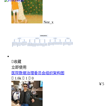
Nee_x

收藏
立即使用
医院数据治理委员会组织架构图

1.6k

1

0
￥5