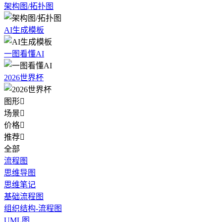
架构图/拓扑图
AI生成模板
一图看懂AI
2026世界杯
图形

场景

价格

推荐

全部
流程图
思维导图
思维笔记
基础流程图
组织结构-流程图
UML图