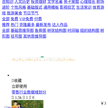
合知识
人文历史
投资理财
文学名著
亲子家庭
心理成长
职场
进阶
个性风格
基础版式
通用模板
影视综艺
生活常识
体育游
戏
旅游美食
节日节气
全部
免费
VIP免费
付费
推荐
热门
克隆最多
最新发布
达人作品
全部
基础思维导图
鱼骨图
树状结构图
时间轴
组织结构图
树
形图
括号图
其他思维导图

收藏
立即使用
零售行业数据域划分

1.5k

1

0
￥3