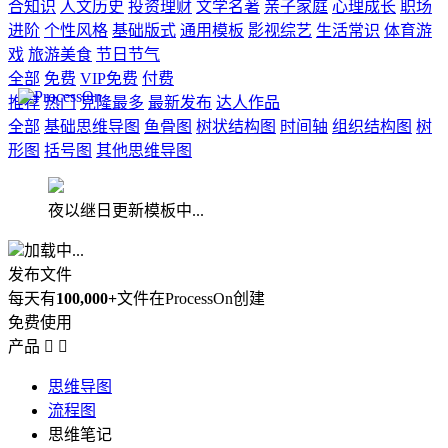
合知识
人文历史
投资理财
文学名著
亲子家庭
心理成长
职场
进阶
个性风格
基础版式
通用模板
影视综艺
生活常识
体育游
戏
旅游美食
节日节气
全部
免费
VIP免费
付费
推荐
热门
克隆最多
最新发布
达人作品
全部
基础思维导图
鱼骨图
树状结构图
时间轴
组织结构图
树
形图
括号图
其他思维导图
夜以继日更新模板中...
加载中...
发布文件
每天有
100,000+
文件在ProcessOn创建
免费使用
产品


思维导图
流程图
思维笔记