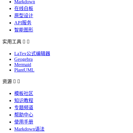
Markdown
在线白板
原型设计
API服务
智能图形
实用工具


LaTex公式编辑器
Geogebra
Mermaid
PlantUML
资源


模板社区
知识教程
专题频道
帮助中心
使用手册
Markdown语法