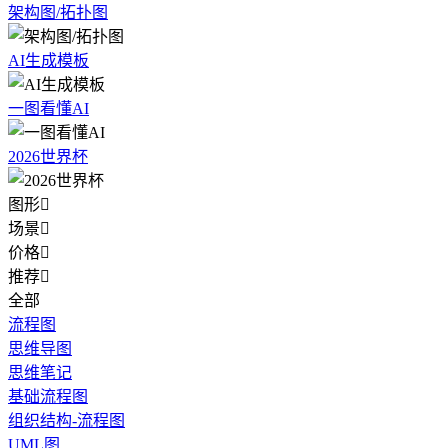
架构图/拓扑图
AI生成模板
一图看懂AI
2026世界杯
图形

场景

价格

推荐

全部
流程图
思维导图
思维笔记
基础流程图
组织结构-流程图
UML图