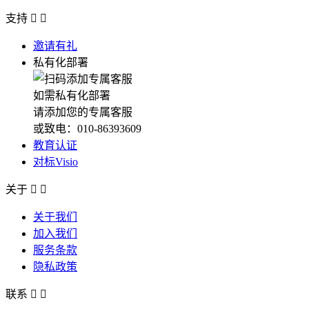
支持


邀请有礼
私有化部署
如需私有化部署
请添加您的专属客服
或致电：010-86393609
教育认证
对标Visio
关于


关于我们
加入我们
服务条款
隐私政策
联系

