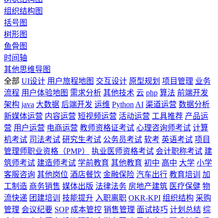
组织结构图
括号图
树形图
鱼骨图
时间轴
其他思维导图
全部
UI设计
用户旅程地图
交互设计
原型规划
项目管理
业务
流程
用户体验地图
需求分析
其他技术
云
php
算法
前端开发
架构
java
大数据
后端开发
运维
Python
AI
渠道运营
数据分析
新媒体运营
内容运营
短视频运营
活动运营
工具推荐
产品运
营
用户运营
电商运营
教师资格证考试
心理咨询师考试
计算
机考试
司法考试
研究生考试
公务员考试
软考
英语考试
项目
管理师职业资格（PMP）
执业医师资格考试
会计职称考试
建
筑师考试
建造师考试
学前教育
其他教育
初中
高中
大学
小学
客服咨询
其他岗位
酒店餐饮
金融保险
汽车出行
教育培训
加
工制造
商务销售
媒体出版
法律法务
房地产建筑
医疗保健
物
流快递
团建培训
技能提升
入职离职
OKR-KPI
组织结构
采购
管理
会议纪要
SOP
成本管控
销售管理
面试技巧
计划总结
综