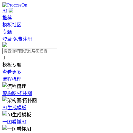
AI
推荐
模板社区
专题
登录
免费注册

模板专题
查看更多
流程梳理
架构图/拓扑图
AI生成模板
一图看懂AI