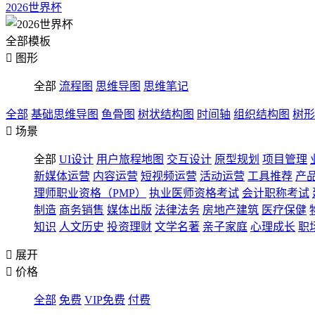
2026世界杯
全部模板

图形
全部
流程图
思维导图
思维笔记
全部
基础思维导图
鱼骨图
树状结构图
时间轴
组织结构图
树形

场景
全部
UI设计
用户旅程地图
交互设计
原型规划
项目管理
新媒体运营
内容运营
短视频运营
活动运营
工具推荐
产
理师职业资格（PMP）
执业医师资格考试
会计职称考试
制造
商务销售
媒体出版
法律法务
房地产建筑
医疗保健
知识
人文历史
投资理财
文学名著
亲子家庭
心理成长
职

展开

价格
全部
免费
VIP免费
付费