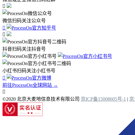

微信扫码关注公众号


抖音扫码关注抖音号
小红书扫码关注小红书号

前往ProcessOn全球网站 →

©2020 北京大麦地信息技术有限公司
京ICP备15008605号-1
|
京