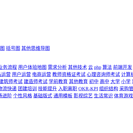
图
括号图
其他思维导图
业务流程
用户体验地图
需求分析
其他技术
云
php
算法
前端开发
品运营
用户运营
电商运营
教师资格证考试
心理咨询师考试
计算
建筑师考试
建造师考试
学前教育
其他教育
初中
高中
大学
小学
物流快递
团建培训
技能提升
入职离职
OKR-KPI
组织结构
采购
场进阶
个性风格
基础版式
通用模板
影视综艺
生活常识
体育游戏