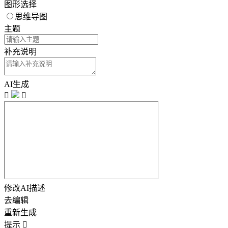
图形选择
思维导图
主题
补充说明
AI生成


修改AI描述
去编辑
重新生成
提示
