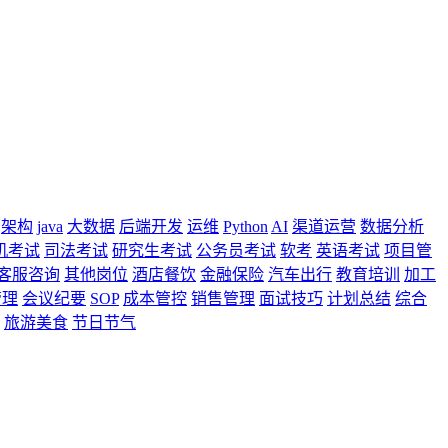
架构
java
大数据
后端开发
运维
Python
AI
渠道运营
数据分析
机考试
司法考试
研究生考试
公务员考试
软考
英语考试
项目管
客服咨询
其他岗位
酒店餐饮
金融保险
汽车出行
教育培训
加工
管理
会议纪要
SOP
成本管控
销售管理
面试技巧
计划总结
综合
旅游美食
节日节气