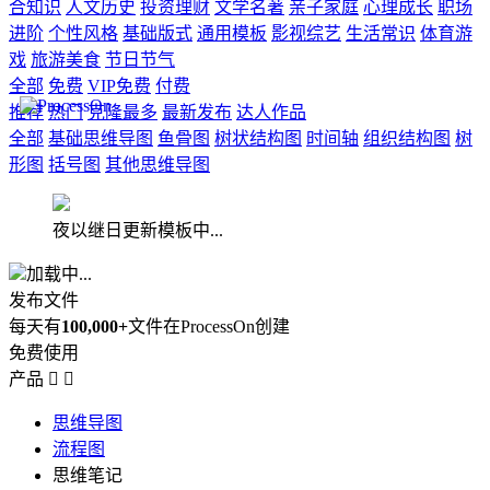
合知识
人文历史
投资理财
文学名著
亲子家庭
心理成长
职场
进阶
个性风格
基础版式
通用模板
影视综艺
生活常识
体育游
戏
旅游美食
节日节气
全部
免费
VIP免费
付费
推荐
热门
克隆最多
最新发布
达人作品
全部
基础思维导图
鱼骨图
树状结构图
时间轴
组织结构图
树
形图
括号图
其他思维导图
夜以继日更新模板中...
加载中...
发布文件
每天有
100,000+
文件在ProcessOn创建
免费使用
产品


思维导图
流程图
思维笔记