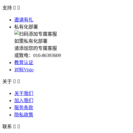
支持


邀请有礼
私有化部署
如需私有化部署
请添加您的专属客服
或致电：010-86393609
教育认证
对标Visio
关于


关于我们
加入我们
服务条款
隐私政策
联系

