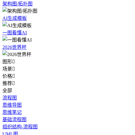
架构图/拓扑图
AI生成模板
一图看懂AI
2026世界杯
图形

场景

价格

推荐

全部
流程图
思维导图
思维笔记
基础流程图
组织结构-流程图
UML图