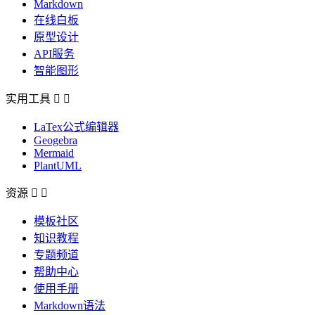
Markdown
在线白板
原型设计
API服务
智能图形
实用工具


LaTex公式编辑器
Geogebra
Mermaid
PlantUML
资源


模板社区
知识教程
专题频道
帮助中心
使用手册
Markdown语法