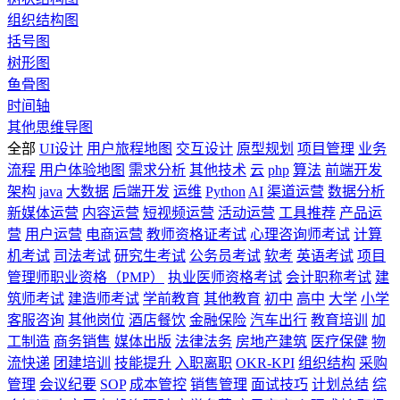
组织结构图
括号图
树形图
鱼骨图
时间轴
其他思维导图
全部
UI设计
用户旅程地图
交互设计
原型规划
项目管理
业务
流程
用户体验地图
需求分析
其他技术
云
php
算法
前端开发
架构
java
大数据
后端开发
运维
Python
AI
渠道运营
数据分析
新媒体运营
内容运营
短视频运营
活动运营
工具推荐
产品运
营
用户运营
电商运营
教师资格证考试
心理咨询师考试
计算
机考试
司法考试
研究生考试
公务员考试
软考
英语考试
项目
管理师职业资格（PMP）
执业医师资格考试
会计职称考试
建
筑师考试
建造师考试
学前教育
其他教育
初中
高中
大学
小学
客服咨询
其他岗位
酒店餐饮
金融保险
汽车出行
教育培训
加
工制造
商务销售
媒体出版
法律法务
房地产建筑
医疗保健
物
流快递
团建培训
技能提升
入职离职
OKR-KPI
组织结构
采购
管理
会议纪要
SOP
成本管控
销售管理
面试技巧
计划总结
综