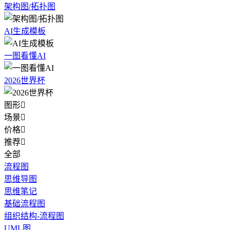
架构图/拓扑图
AI生成模板
一图看懂AI
2026世界杯
图形

场景

价格

推荐

全部
流程图
思维导图
思维笔记
基础流程图
组织结构-流程图
UML图