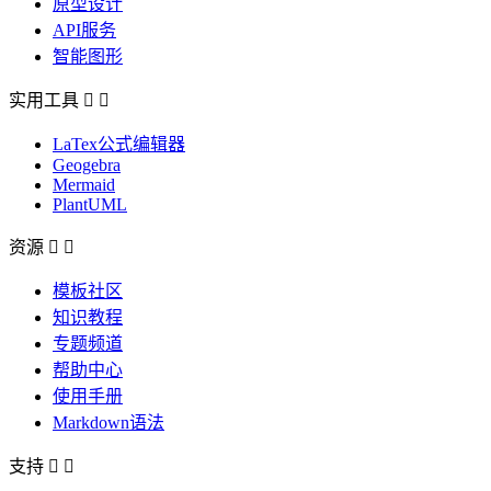
原型设计
API服务
智能图形
实用工具


LaTex公式编辑器
Geogebra
Mermaid
PlantUML
资源


模板社区
知识教程
专题频道
帮助中心
使用手册
Markdown语法
支持

