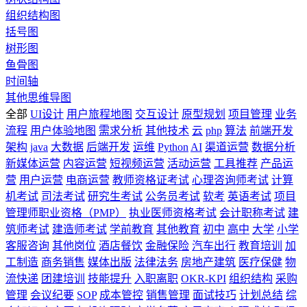
组织结构图
括号图
树形图
鱼骨图
时间轴
其他思维导图
全部
UI设计
用户旅程地图
交互设计
原型规划
项目管理
业务
流程
用户体验地图
需求分析
其他技术
云
php
算法
前端开发
架构
java
大数据
后端开发
运维
Python
AI
渠道运营
数据分析
新媒体运营
内容运营
短视频运营
活动运营
工具推荐
产品运
营
用户运营
电商运营
教师资格证考试
心理咨询师考试
计算
机考试
司法考试
研究生考试
公务员考试
软考
英语考试
项目
管理师职业资格（PMP）
执业医师资格考试
会计职称考试
建
筑师考试
建造师考试
学前教育
其他教育
初中
高中
大学
小学
客服咨询
其他岗位
酒店餐饮
金融保险
汽车出行
教育培训
加
工制造
商务销售
媒体出版
法律法务
房地产建筑
医疗保健
物
流快递
团建培训
技能提升
入职离职
OKR-KPI
组织结构
采购
管理
会议纪要
SOP
成本管控
销售管理
面试技巧
计划总结
综