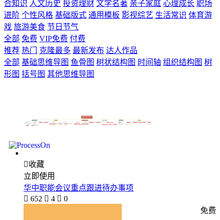
合知识
人文历史
投资理财
文学名著
亲子家庭
心理成长
职场
进阶
个性风格
基础版式
通用模板
影视综艺
生活常识
体育游
戏
旅游美食
节日节气
全部
免费
VIP免费
付费
推荐
热门
克隆最多
最新发布
达人作品
全部
基础思维导图
鱼骨图
树状结构图
时间轴
组织结构图
树
形图
括号图
其他思维导图

收藏
立即使用
华中职能会议重点跟进待办事项

652

4

0
免费