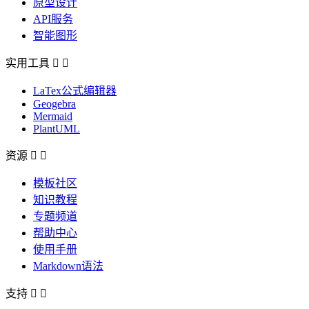
原型设计
API服务
智能图形
实用工具


LaTex公式编辑器
Geogebra
Mermaid
PlantUML
资源


模板社区
知识教程
专题频道
帮助中心
使用手册
Markdown语法
支持

