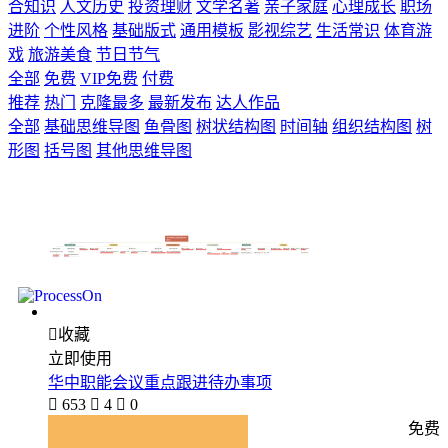
合知识
人文历史
投资理财
文学名著
亲子家庭
心理成长
职场
进阶
个性风格
基础版式
通用模板
影视综艺
生活常识
体育游
戏
旅游美食
节日节气
全部
免费
VIP免费
付费
推荐
热门
克隆最多
最新发布
达人作品
全部
基础思维导图
鱼骨图
树状结构图
时间轴
组织结构图
树
形图
括号图
其他思维导图

收藏
立即使用
华中职能会议重点跟进待办事项

653

4

0
免费