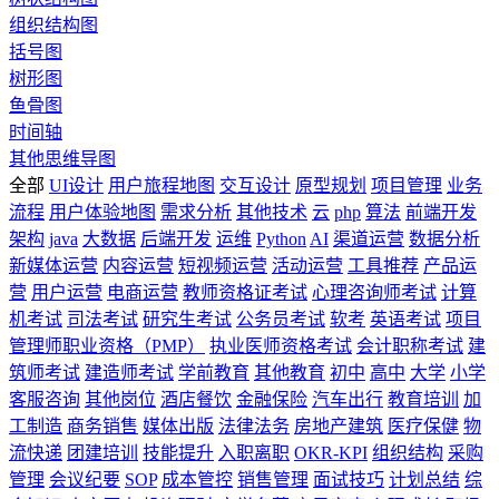
组织结构图
括号图
树形图
鱼骨图
时间轴
其他思维导图
全部
UI设计
用户旅程地图
交互设计
原型规划
项目管理
业务
流程
用户体验地图
需求分析
其他技术
云
php
算法
前端开发
架构
java
大数据
后端开发
运维
Python
AI
渠道运营
数据分析
新媒体运营
内容运营
短视频运营
活动运营
工具推荐
产品运
营
用户运营
电商运营
教师资格证考试
心理咨询师考试
计算
机考试
司法考试
研究生考试
公务员考试
软考
英语考试
项目
管理师职业资格（PMP）
执业医师资格考试
会计职称考试
建
筑师考试
建造师考试
学前教育
其他教育
初中
高中
大学
小学
客服咨询
其他岗位
酒店餐饮
金融保险
汽车出行
教育培训
加
工制造
商务销售
媒体出版
法律法务
房地产建筑
医疗保健
物
流快递
团建培训
技能提升
入职离职
OKR-KPI
组织结构
采购
管理
会议纪要
SOP
成本管控
销售管理
面试技巧
计划总结
综