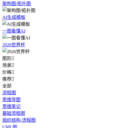
架构图/拓扑图
AI生成模板
一图看懂AI
2026世界杯
图形

场景

价格

推荐

全部
流程图
思维导图
思维笔记
基础流程图
组织结构-流程图
UML图