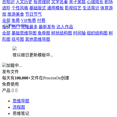
合知识
人文历史
投资理财
文学名著
亲子家庭
心理成长
职场
进阶
个性风格
基础版式
通用模板
影视综艺
生活常识
体育游
戏
旅游美食
节日节气
全部
免费
VIP免费
付费
推荐
热门
克隆最多
最新发布
达人作品
全部
基础思维导图
鱼骨图
树状结构图
时间轴
组织结构图
树
形图
括号图
其他思维导图
夜以继日更新模板中...
加载中...
发布文件
每天有
100,000+
文件在ProcessOn创建
免费使用
产品


思维导图
流程图
思维笔记