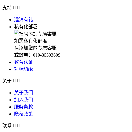
支持


邀请有礼
私有化部署
如需私有化部署
请添加您的专属客服
或致电：010-86393609
教育认证
对标Visio
关于


关于我们
加入我们
服务条款
隐私政策
联系

