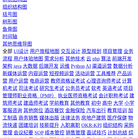
组织结构图
括号图
树形图
鱼骨图
时间轴
其他思维导图
全部
UI设计
用户旅程地图
交互设计
原型规划
项目管理
业务
流程
用户体验地图
需求分析
其他技术
云
php
算法
前端开发
架构
java
大数据
后端开发
运维
Python
AI
渠道运营
数据分析
新媒体运营
内容运营
短视频运营
活动运营
工具推荐
产品运
营
用户运营
电商运营
教师资格证考试
心理咨询师考试
计算
机考试
司法考试
研究生考试
公务员考试
软考
英语考试
项目
管理师职业资格（PMP）
执业医师资格考试
会计职称考试
建
筑师考试
建造师考试
学前教育
其他教育
初中
高中
大学
小学
客服咨询
其他岗位
酒店餐饮
金融保险
汽车出行
教育培训
加
工制造
商务销售
媒体出版
法律法务
房地产建筑
医疗保健
物
流快递
团建培训
技能提升
入职离职
OKR-KPI
组织结构
采购
管理
会议纪要
SOP
成本管控
销售管理
面试技巧
计划总结
综