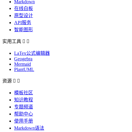
Markdown
在线白板
原型设计
API服务
智能图形
实用工具


LaTex公式编辑器
Geogebra
Mermaid
PlantUML
资源


模板社区
知识教程
专题频道
帮助中心
使用手册
Markdown语法