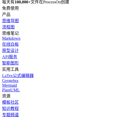
每天有
100,000+
文件在ProcessOn创建
免费使用
产品
思维导图
流程图
思维笔记
Markdown
在线白板
原型设计
API服务
智能图形
实用工具
LaTex公式编辑器
Geogebra
Mermaid
PlantUML
资源
模板社区
知识教程
专题频道