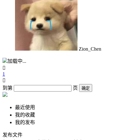
Zion_Chen
加载中...

1

到第
页
确定
最近使用
我的收藏
我的发布
发布文件