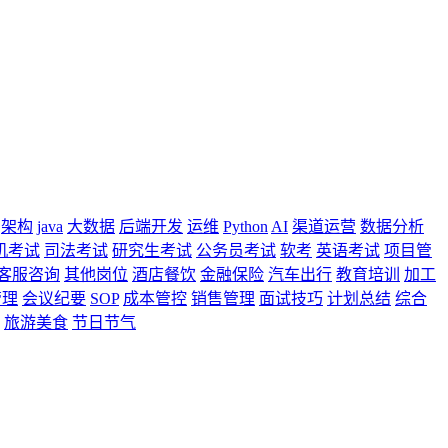
架构
java
大数据
后端开发
运维
Python
AI
渠道运营
数据分析
机考试
司法考试
研究生考试
公务员考试
软考
英语考试
项目管
客服咨询
其他岗位
酒店餐饮
金融保险
汽车出行
教育培训
加工
管理
会议纪要
SOP
成本管控
销售管理
面试技巧
计划总结
综合
旅游美食
节日节气