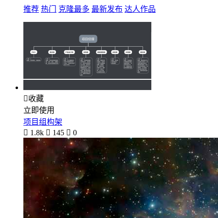
推荐
热门
克隆最多
最新发布
达人作品

收藏
立即使用
项目组构架

1.8k

145

0