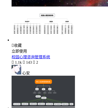

收藏
立即使用
校园心理咨询管理系统

1.1k

143

2
心安