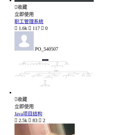

收藏
立即使用
职工管理系统

1.6k

117

0
PO_540507

收藏
立即使用
Java项目结构

2.5k

83

2