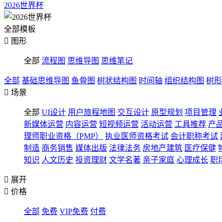
2026世界杯
全部模板

图形
全部
流程图
思维导图
思维笔记
全部
基础思维导图
鱼骨图
树状结构图
时间轴
组织结构图
树形

场景
全部
UI设计
用户旅程地图
交互设计
原型规划
项目管理
新媒体运营
内容运营
短视频运营
活动运营
工具推荐
产
理师职业资格（PMP）
执业医师资格考试
会计职称考试
制造
商务销售
媒体出版
法律法务
房地产建筑
医疗保健
知识
人文历史
投资理财
文学名著
亲子家庭
心理成长
职

展开

价格
全部
免费
VIP免费
付费