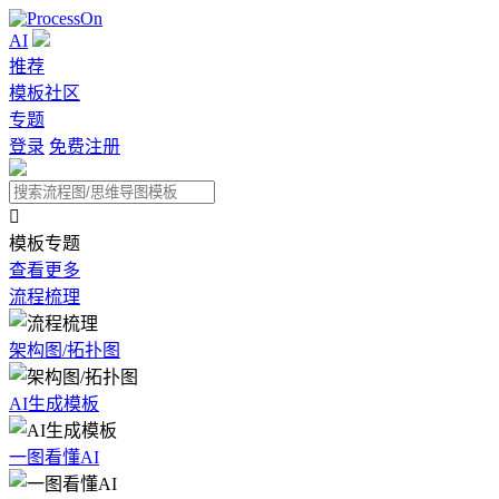
AI
推荐
模板社区
专题
登录
免费注册

模板专题
查看更多
流程梳理
架构图/拓扑图
AI生成模板
一图看懂AI