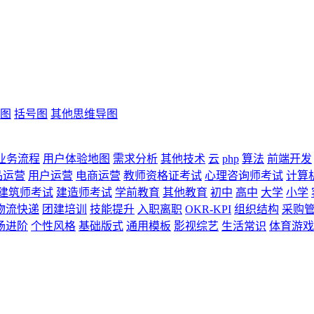
图
括号图
其他思维导图
业务流程
用户体验地图
需求分析
其他技术
云
php
算法
前端开发
品运营
用户运营
电商运营
教师资格证考试
心理咨询师考试
计算
建筑师考试
建造师考试
学前教育
其他教育
初中
高中
大学
小学
物流快递
团建培训
技能提升
入职离职
OKR-KPI
组织结构
采购
场进阶
个性风格
基础版式
通用模板
影视综艺
生活常识
体育游戏