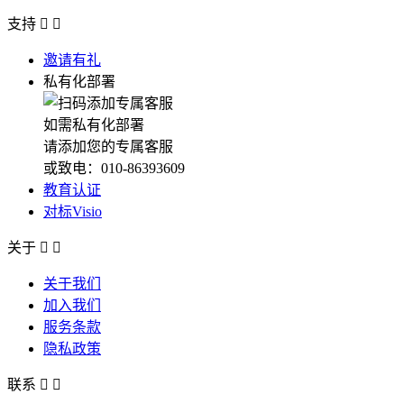
支持


邀请有礼
私有化部署
如需私有化部署
请添加您的专属客服
或致电：010-86393609
教育认证
对标Visio
关于


关于我们
加入我们
服务条款
隐私政策
联系

