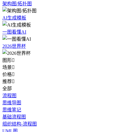
架构图/拓扑图
AI生成模板
一图看懂AI
2026世界杯
图形

场景

价格

推荐

全部
流程图
思维导图
思维笔记
基础流程图
组织结构-流程图
UML图