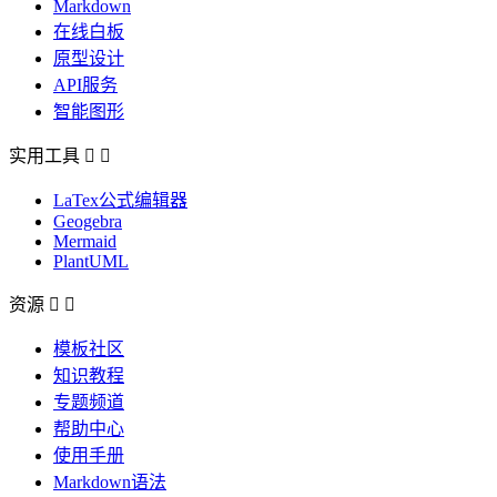
Markdown
在线白板
原型设计
API服务
智能图形
实用工具


LaTex公式编辑器
Geogebra
Mermaid
PlantUML
资源


模板社区
知识教程
专题频道
帮助中心
使用手册
Markdown语法