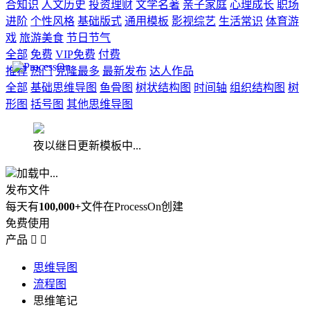
合知识
人文历史
投资理财
文学名著
亲子家庭
心理成长
职场
进阶
个性风格
基础版式
通用模板
影视综艺
生活常识
体育游
戏
旅游美食
节日节气
全部
免费
VIP免费
付费
推荐
热门
克隆最多
最新发布
达人作品
全部
基础思维导图
鱼骨图
树状结构图
时间轴
组织结构图
树
形图
括号图
其他思维导图
夜以继日更新模板中...
加载中...
发布文件
每天有
100,000+
文件在ProcessOn创建
免费使用
产品


思维导图
流程图
思维笔记