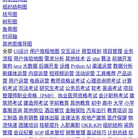
组织结构图
括号图
树形图
鱼骨图
时间轴
其他思维导图
全部
UI设计
用户旅程地图
交互设计
原型规划
项目管理
业务
流程
用户体验地图
需求分析
其他技术
云
php
算法
前端开发
架构
java
大数据
后端开发
运维
Python
AI
渠道运营
数据分析
新媒体运营
内容运营
短视频运营
活动运营
工具推荐
产品运
营
用户运营
电商运营
教师资格证考试
心理咨询师考试
计算
机考试
司法考试
研究生考试
公务员考试
软考
英语考试
项目
管理师职业资格（PMP）
执业医师资格考试
会计职称考试
建
筑师考试
建造师考试
学前教育
其他教育
初中
高中
大学
小学
客服咨询
其他岗位
酒店餐饮
金融保险
汽车出行
教育培训
加
工制造
商务销售
媒体出版
法律法务
房地产建筑
医疗保健
物
流快递
团建培训
技能提升
入职离职
OKR-KPI
组织结构
采购
管理
会议纪要
SOP
成本管控
销售管理
面试技巧
计划总结
综