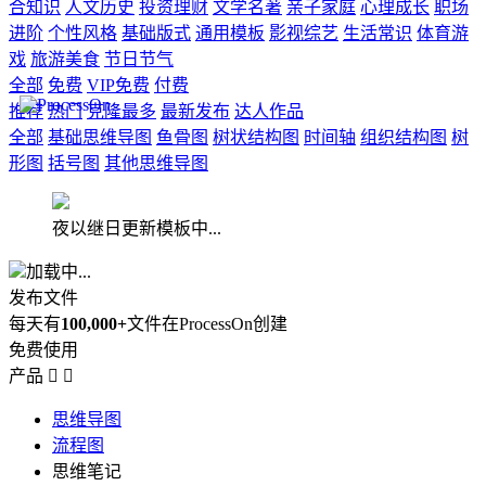
合知识
人文历史
投资理财
文学名著
亲子家庭
心理成长
职场
进阶
个性风格
基础版式
通用模板
影视综艺
生活常识
体育游
戏
旅游美食
节日节气
全部
免费
VIP免费
付费
推荐
热门
克隆最多
最新发布
达人作品
全部
基础思维导图
鱼骨图
树状结构图
时间轴
组织结构图
树
形图
括号图
其他思维导图
夜以继日更新模板中...
加载中...
发布文件
每天有
100,000+
文件在ProcessOn创建
免费使用
产品


思维导图
流程图
思维笔记