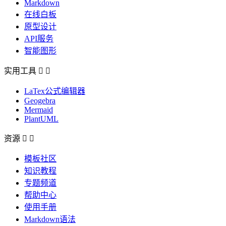
Markdown
在线白板
原型设计
API服务
智能图形
实用工具


LaTex公式编辑器
Geogebra
Mermaid
PlantUML
资源


模板社区
知识教程
专题频道
帮助中心
使用手册
Markdown语法