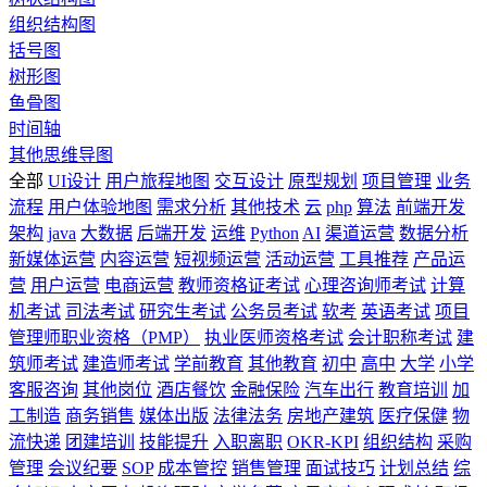
组织结构图
括号图
树形图
鱼骨图
时间轴
其他思维导图
全部
UI设计
用户旅程地图
交互设计
原型规划
项目管理
业务
流程
用户体验地图
需求分析
其他技术
云
php
算法
前端开发
架构
java
大数据
后端开发
运维
Python
AI
渠道运营
数据分析
新媒体运营
内容运营
短视频运营
活动运营
工具推荐
产品运
营
用户运营
电商运营
教师资格证考试
心理咨询师考试
计算
机考试
司法考试
研究生考试
公务员考试
软考
英语考试
项目
管理师职业资格（PMP）
执业医师资格考试
会计职称考试
建
筑师考试
建造师考试
学前教育
其他教育
初中
高中
大学
小学
客服咨询
其他岗位
酒店餐饮
金融保险
汽车出行
教育培训
加
工制造
商务销售
媒体出版
法律法务
房地产建筑
医疗保健
物
流快递
团建培训
技能提升
入职离职
OKR-KPI
组织结构
采购
管理
会议纪要
SOP
成本管控
销售管理
面试技巧
计划总结
综