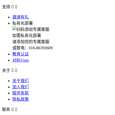
支持


邀请有礼
私有化部署
如需私有化部署
请添加您的专属客服
或致电：010-86393609
教育认证
对标Visio
关于


关于我们
加入我们
服务条款
隐私政策
联系

