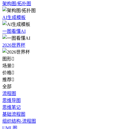
架构图/拓扑图
AI生成模板
一图看懂AI
2026世界杯
图形

场景

价格

推荐

全部
流程图
思维导图
思维笔记
基础流程图
组织结构-流程图
UML图