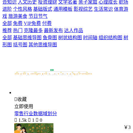
合知识
人文历史
投资理财
文学名著
亲子家庭
心理成长
职场
进阶
个性风格
基础版式
通用模板
影视综艺
生活常识
体育游
戏
旅游美食
节日节气
全部
免费
VIP免费
付费
推荐
热门
克隆最多
最新发布
达人作品
全部
基础思维导图
鱼骨图
树状结构图
时间轴
组织结构图
树
形图
括号图
其他思维导图

收藏
立即使用
零售行业数据域划分

1.5k

1

0
￥3