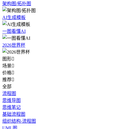
架构图/拓扑图
AI生成模板
一图看懂AI
2026世界杯
图形

场景

价格

推荐

全部
流程图
思维导图
思维笔记
基础流程图
组织结构-流程图
UML图