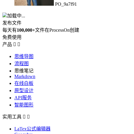
PO_9a7f91
加载中...
发布文件
每天有
100,000+
文件在ProcessOn创建
免费使用
产品


思维导图
流程图
思维笔记
Markdown
在线白板
原型设计
API服务
智能图形
实用工具


LaTex公式编辑器