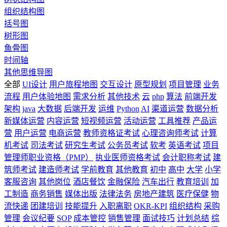
组织结构图
括号图
树形图
鱼骨图
时间轴
其他思维导图
全部
UI设计
用户旅程地图
交互设计
原型规划
项目管理
业务
流程
用户体验地图
需求分析
其他技术
云
php
算法
前端开发
架构
java
大数据
后端开发
运维
Python
AI
渠道运营
数据分析
新媒体运营
内容运营
短视频运营
活动运营
工具推荐
产品运
营
用户运营
电商运营
教师资格证考试
心理咨询师考试
计算
机考试
司法考试
研究生考试
公务员考试
软考
英语考试
项目
管理师职业资格（PMP）
执业医师资格考试
会计职称考试
建
筑师考试
建造师考试
学前教育
其他教育
初中
高中
大学
小学
客服咨询
其他岗位
酒店餐饮
金融保险
汽车出行
教育培训
加
工制造
商务销售
媒体出版
法律法务
房地产建筑
医疗保健
物
流快递
团建培训
技能提升
入职离职
OKR-KPI
组织结构
采购
管理
会议纪要
SOP
成本管控
销售管理
面试技巧
计划总结
综