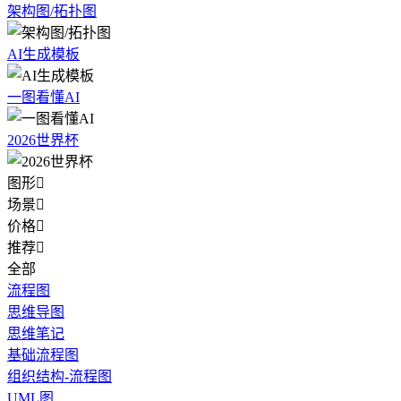
架构图/拓扑图
AI生成模板
一图看懂AI
2026世界杯
图形

场景

价格

推荐

全部
流程图
思维导图
思维笔记
基础流程图
组织结构-流程图
UML图