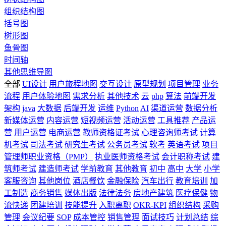
组织结构图
括号图
树形图
鱼骨图
时间轴
其他思维导图
全部
UI设计
用户旅程地图
交互设计
原型规划
项目管理
业务
流程
用户体验地图
需求分析
其他技术
云
php
算法
前端开发
架构
java
大数据
后端开发
运维
Python
AI
渠道运营
数据分析
新媒体运营
内容运营
短视频运营
活动运营
工具推荐
产品运
营
用户运营
电商运营
教师资格证考试
心理咨询师考试
计算
机考试
司法考试
研究生考试
公务员考试
软考
英语考试
项目
管理师职业资格（PMP）
执业医师资格考试
会计职称考试
建
筑师考试
建造师考试
学前教育
其他教育
初中
高中
大学
小学
客服咨询
其他岗位
酒店餐饮
金融保险
汽车出行
教育培训
加
工制造
商务销售
媒体出版
法律法务
房地产建筑
医疗保健
物
流快递
团建培训
技能提升
入职离职
OKR-KPI
组织结构
采购
管理
会议纪要
SOP
成本管控
销售管理
面试技巧
计划总结
综