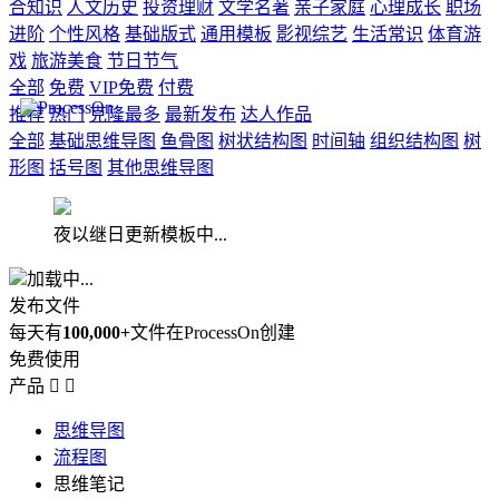
合知识
人文历史
投资理财
文学名著
亲子家庭
心理成长
职场
进阶
个性风格
基础版式
通用模板
影视综艺
生活常识
体育游
戏
旅游美食
节日节气
全部
免费
VIP免费
付费
推荐
热门
克隆最多
最新发布
达人作品
全部
基础思维导图
鱼骨图
树状结构图
时间轴
组织结构图
树
形图
括号图
其他思维导图
夜以继日更新模板中...
加载中...
发布文件
每天有
100,000+
文件在ProcessOn创建
免费使用
产品


思维导图
流程图
思维笔记