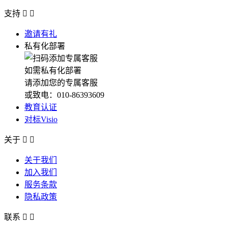
支持


邀请有礼
私有化部署
如需私有化部署
请添加您的专属客服
或致电：010-86393609
教育认证
对标Visio
关于


关于我们
加入我们
服务条款
隐私政策
联系

