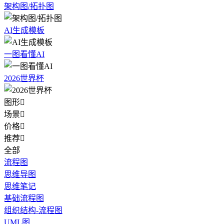
架构图/拓扑图
AI生成模板
一图看懂AI
2026世界杯
图形

场景

价格

推荐

全部
流程图
思维导图
思维笔记
基础流程图
组织结构-流程图
UML图