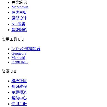
思维笔记
Markdown
在线白板
原型设计
API服务
智能图形
实用工具


LaTex公式编辑器
Geogebra
Mermaid
PlantUML
资源


模板社区
知识教程
专题频道
帮助中心
使用手册