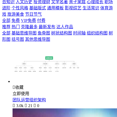
合知识
人文历史
投资理财
文学名著
亲子家庭
心理成长
职场
进阶
个性风格
基础版式
通用模板
影视综艺
生活常识
体育游
戏
旅游美食
节日节气
全部
免费
VIP免费
付费
推荐
热门
克隆最多
最新发布
达人作品
全部
基础思维导图
鱼骨图
树状结构图
时间轴
组织结构图
树
形图
括号图
其他思维导图

收藏
立即使用
团队运营组织架构

3.0k

21

0