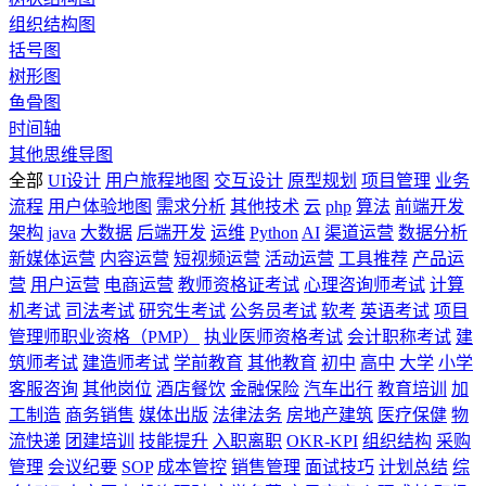
组织结构图
括号图
树形图
鱼骨图
时间轴
其他思维导图
全部
UI设计
用户旅程地图
交互设计
原型规划
项目管理
业务
流程
用户体验地图
需求分析
其他技术
云
php
算法
前端开发
架构
java
大数据
后端开发
运维
Python
AI
渠道运营
数据分析
新媒体运营
内容运营
短视频运营
活动运营
工具推荐
产品运
营
用户运营
电商运营
教师资格证考试
心理咨询师考试
计算
机考试
司法考试
研究生考试
公务员考试
软考
英语考试
项目
管理师职业资格（PMP）
执业医师资格考试
会计职称考试
建
筑师考试
建造师考试
学前教育
其他教育
初中
高中
大学
小学
客服咨询
其他岗位
酒店餐饮
金融保险
汽车出行
教育培训
加
工制造
商务销售
媒体出版
法律法务
房地产建筑
医疗保健
物
流快递
团建培训
技能提升
入职离职
OKR-KPI
组织结构
采购
管理
会议纪要
SOP
成本管控
销售管理
面试技巧
计划总结
综