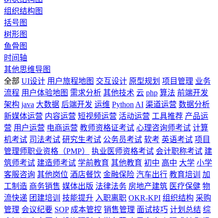
组织结构图
括号图
树形图
鱼骨图
时间轴
其他思维导图
全部
UI设计
用户旅程地图
交互设计
原型规划
项目管理
业务
流程
用户体验地图
需求分析
其他技术
云
php
算法
前端开发
架构
java
大数据
后端开发
运维
Python
AI
渠道运营
数据分析
新媒体运营
内容运营
短视频运营
活动运营
工具推荐
产品运
营
用户运营
电商运营
教师资格证考试
心理咨询师考试
计算
机考试
司法考试
研究生考试
公务员考试
软考
英语考试
项目
管理师职业资格（PMP）
执业医师资格考试
会计职称考试
建
筑师考试
建造师考试
学前教育
其他教育
初中
高中
大学
小学
客服咨询
其他岗位
酒店餐饮
金融保险
汽车出行
教育培训
加
工制造
商务销售
媒体出版
法律法务
房地产建筑
医疗保健
物
流快递
团建培训
技能提升
入职离职
OKR-KPI
组织结构
采购
管理
会议纪要
SOP
成本管控
销售管理
面试技巧
计划总结
综