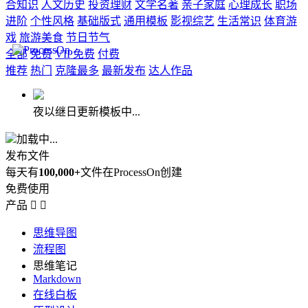
合知识
人文历史
投资理财
文学名著
亲子家庭
心理成长
职场
进阶
个性风格
基础版式
通用模板
影视综艺
生活常识
体育游
戏
旅游美食
节日节气
全部
免费
VIP免费
付费
推荐
热门
克隆最多
最新发布
达人作品
夜以继日更新模板中...
加载中...
发布文件
每天有
100,000+
文件在ProcessOn创建
免费使用
产品


思维导图
流程图
思维笔记
Markdown
在线白板