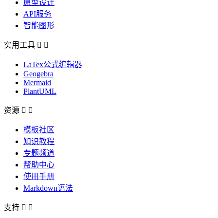
原型设计
API服务
智能图形
实用工具


LaTex公式编辑器
Geogebra
Mermaid
PlantUML
资源


模板社区
知识教程
专题频道
帮助中心
使用手册
Markdown语法
支持

