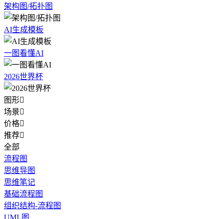
架构图/拓扑图
AI生成模板
一图看懂AI
2026世界杯
图形

场景

价格

推荐

全部
流程图
思维导图
思维笔记
基础流程图
组织结构-流程图
UML图