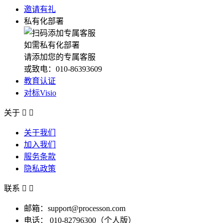
邀请有礼
私有化部署
如需私有化部署
请添加您的专属客服
或致电：010-86393609
教育认证
对标Visio
关于


关于我们
加入我们
服务条款
隐私政策
联系


邮箱：support@processon.com
电话：
010-82796300（个人版）