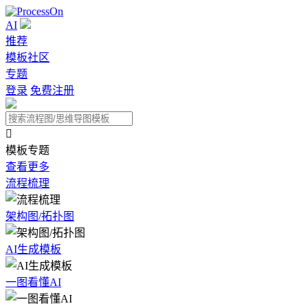
AI
推荐
模板社区
专题
登录
免费注册

模板专题
查看更多
流程梳理
架构图/拓扑图
AI生成模板
一图看懂AI