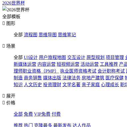
2026世界杯
全部模板

图形
全部
流程图
思维导图
思维笔记

场景
全部
UI设计
用户旅程地图
交互设计
原型规划
项目管理
新媒体运营
内容运营
短视频运营
活动运营
工具推荐
产
理师职业资格（PMP）
执业医师资格考试
会计职称考试
制造
商务销售
媒体出版
法律法务
房地产建筑
医疗保健
知识
人文历史
投资理财
文学名著
亲子家庭
心理成长
职

展开

价格
全部
免费
VIP免费
付费
推荐
热门
克隆最多
最新发布
达人作品