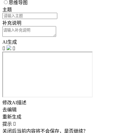
思维导图
主题
补充说明
AI生成


修改AI描述
去编辑
重新生成
提示

关闭后当前内容将不会保存，是否继续？