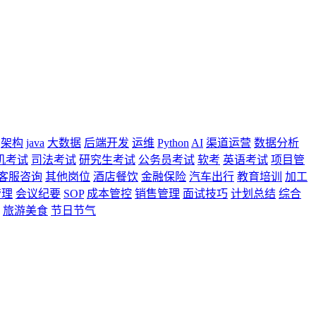
架构
java
大数据
后端开发
运维
Python
AI
渠道运营
数据分析
机考试
司法考试
研究生考试
公务员考试
软考
英语考试
项目管
客服咨询
其他岗位
酒店餐饮
金融保险
汽车出行
教育培训
加工
管理
会议纪要
SOP
成本管控
销售管理
面试技巧
计划总结
综合
旅游美食
节日节气