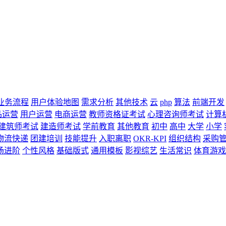
业务流程
用户体验地图
需求分析
其他技术
云
php
算法
前端开发
品运营
用户运营
电商运营
教师资格证考试
心理咨询师考试
计算
建筑师考试
建造师考试
学前教育
其他教育
初中
高中
大学
小学
物流快递
团建培训
技能提升
入职离职
OKR-KPI
组织结构
采购
场进阶
个性风格
基础版式
通用模板
影视综艺
生活常识
体育游戏