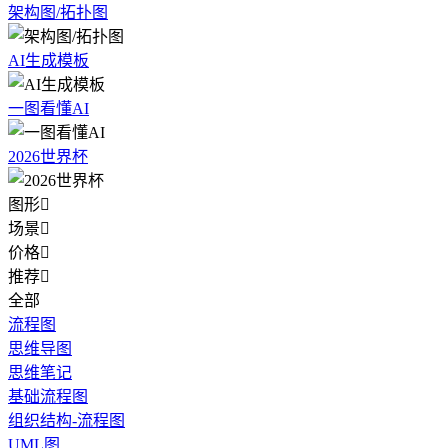
架构图/拓扑图
AI生成模板
一图看懂AI
2026世界杯
图形

场景

价格

推荐

全部
流程图
思维导图
思维笔记
基础流程图
组织结构-流程图
UML图