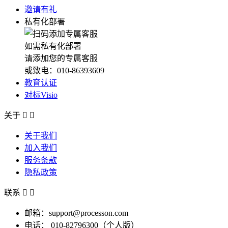
邀请有礼
私有化部署
如需私有化部署
请添加您的专属客服
或致电：010-86393609
教育认证
对标Visio
关于


关于我们
加入我们
服务条款
隐私政策
联系


邮箱：support@processon.com
电话：
010-82796300（个人版）