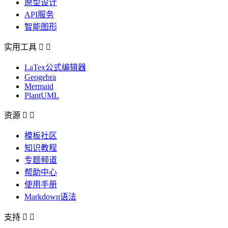
原型设计
API服务
智能图形
实用工具


LaTex公式编辑器
Geogebra
Mermaid
PlantUML
资源


模板社区
知识教程
专题频道
帮助中心
使用手册
Markdown语法
支持

