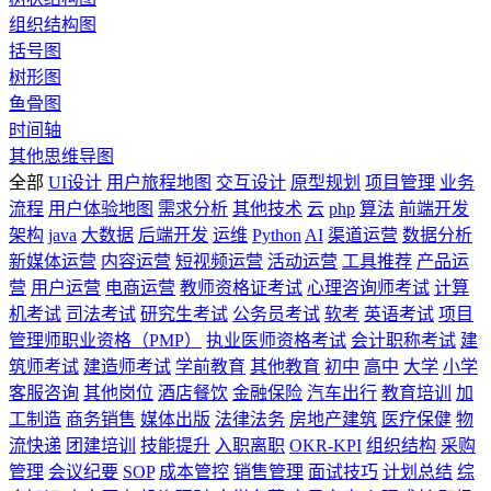
组织结构图
括号图
树形图
鱼骨图
时间轴
其他思维导图
全部
UI设计
用户旅程地图
交互设计
原型规划
项目管理
业务
流程
用户体验地图
需求分析
其他技术
云
php
算法
前端开发
架构
java
大数据
后端开发
运维
Python
AI
渠道运营
数据分析
新媒体运营
内容运营
短视频运营
活动运营
工具推荐
产品运
营
用户运营
电商运营
教师资格证考试
心理咨询师考试
计算
机考试
司法考试
研究生考试
公务员考试
软考
英语考试
项目
管理师职业资格（PMP）
执业医师资格考试
会计职称考试
建
筑师考试
建造师考试
学前教育
其他教育
初中
高中
大学
小学
客服咨询
其他岗位
酒店餐饮
金融保险
汽车出行
教育培训
加
工制造
商务销售
媒体出版
法律法务
房地产建筑
医疗保健
物
流快递
团建培训
技能提升
入职离职
OKR-KPI
组织结构
采购
管理
会议纪要
SOP
成本管控
销售管理
面试技巧
计划总结
综