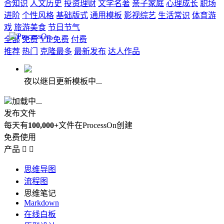
合知识
人文历史
投资理财
文学名著
亲子家庭
心理成长
职场
进阶
个性风格
基础版式
通用模板
影视综艺
生活常识
体育游
戏
旅游美食
节日节气
全部
免费
VIP免费
付费
推荐
热门
克隆最多
最新发布
达人作品
夜以继日更新模板中...
加载中...
发布文件
每天有
100,000+
文件在ProcessOn创建
免费使用
产品


思维导图
流程图
思维笔记
Markdown
在线白板