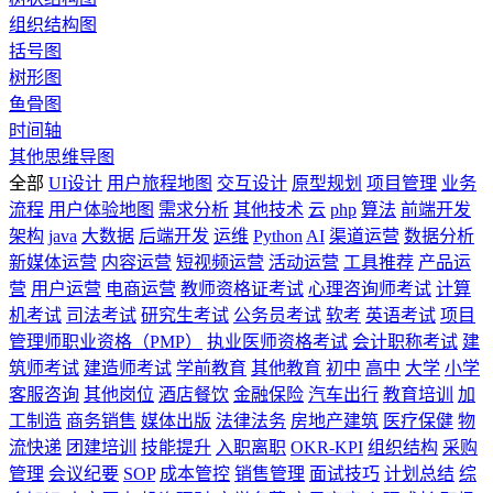
组织结构图
括号图
树形图
鱼骨图
时间轴
其他思维导图
全部
UI设计
用户旅程地图
交互设计
原型规划
项目管理
业务
流程
用户体验地图
需求分析
其他技术
云
php
算法
前端开发
架构
java
大数据
后端开发
运维
Python
AI
渠道运营
数据分析
新媒体运营
内容运营
短视频运营
活动运营
工具推荐
产品运
营
用户运营
电商运营
教师资格证考试
心理咨询师考试
计算
机考试
司法考试
研究生考试
公务员考试
软考
英语考试
项目
管理师职业资格（PMP）
执业医师资格考试
会计职称考试
建
筑师考试
建造师考试
学前教育
其他教育
初中
高中
大学
小学
客服咨询
其他岗位
酒店餐饮
金融保险
汽车出行
教育培训
加
工制造
商务销售
媒体出版
法律法务
房地产建筑
医疗保健
物
流快递
团建培训
技能提升
入职离职
OKR-KPI
组织结构
采购
管理
会议纪要
SOP
成本管控
销售管理
面试技巧
计划总结
综