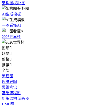
架构图/拓扑图
AI生成模板
一图看懂AI
2026世界杯
图形

场景

价格

推荐

全部
流程图
思维导图
思维笔记
基础流程图
组织结构-流程图
UML图