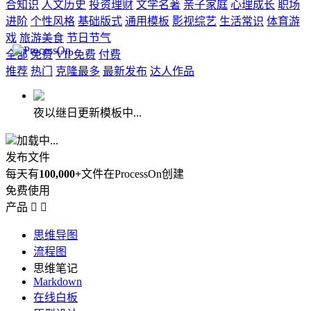
合知识
人文历史
投资理财
文学名著
亲子家庭
心理成长
职场
进阶
个性风格
基础版式
通用模板
影视综艺
生活常识
体育游
戏
旅游美食
节日节气
全部
免费
VIP免费
付费
推荐
热门
克隆最多
最新发布
达人作品
夜以继日更新模板中...
加载中...
发布文件
每天有
100,000+
文件在ProcessOn创建
免费使用
产品


思维导图
流程图
思维笔记
Markdown
在线白板