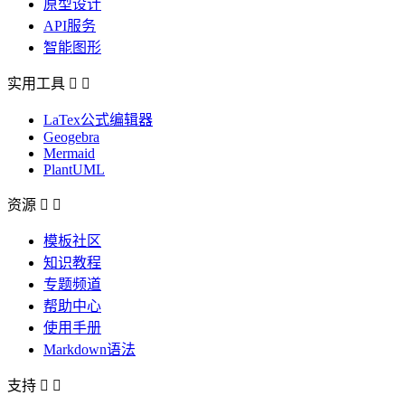
原型设计
API服务
智能图形
实用工具


LaTex公式编辑器
Geogebra
Mermaid
PlantUML
资源


模板社区
知识教程
专题频道
帮助中心
使用手册
Markdown语法
支持

