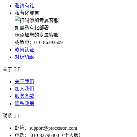
邀请有礼
私有化部署
如需私有化部署
请添加您的专属客服
或致电：010-86393609
教育认证
对标Visio
关于


关于我们
加入我们
服务条款
隐私政策
联系


邮箱：support@processon.com
电话：
010-82796300（个人版）