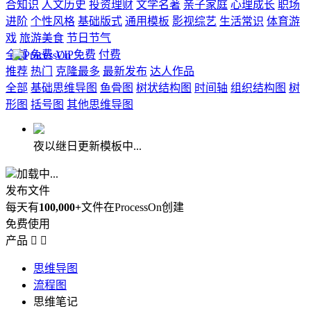
合知识
人文历史
投资理财
文学名著
亲子家庭
心理成长
职场
进阶
个性风格
基础版式
通用模板
影视综艺
生活常识
体育游
戏
旅游美食
节日节气
全部
免费
VIP免费
付费
推荐
热门
克隆最多
最新发布
达人作品
全部
基础思维导图
鱼骨图
树状结构图
时间轴
组织结构图
树
形图
括号图
其他思维导图
夜以继日更新模板中...
加载中...
发布文件
每天有
100,000+
文件在ProcessOn创建
免费使用
产品


思维导图
流程图
思维笔记