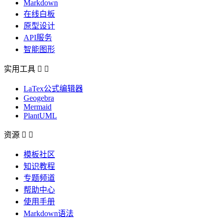
Markdown
在线白板
原型设计
API服务
智能图形
实用工具


LaTex公式编辑器
Geogebra
Mermaid
PlantUML
资源


模板社区
知识教程
专题频道
帮助中心
使用手册
Markdown语法