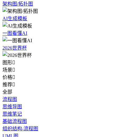
架构图/拓扑图
AI生成模板
一图看懂AI
2026世界杯
图形

场景

价格

推荐

全部
流程图
思维导图
思维笔记
基础流程图
组织结构-流程图
UML图