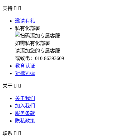
支持


邀请有礼
私有化部署
如需私有化部署
请添加您的专属客服
或致电：010-86393609
教育认证
对标Visio
关于


关于我们
加入我们
服务条款
隐私政策
联系

