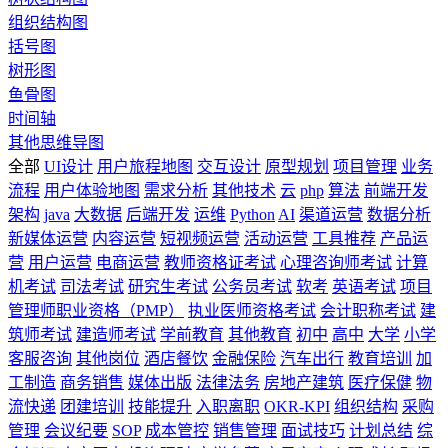
组织结构图
括号图
树形图
鱼骨图
时间轴
其他思维导图
全部
UI设计
用户旅程地图
交互设计
原型规划
项目管理
业务
流程
用户体验地图
需求分析
其他技术
云
php
算法
前端开发
架构
java
大数据
后端开发
运维
Python
AI
渠道运营
数据分析
新媒体运营
内容运营
短视频运营
活动运营
工具推荐
产品运
营
用户运营
电商运营
教师资格证考试
心理咨询师考试
计算
机考试
司法考试
研究生考试
公务员考试
软考
英语考试
项目
管理师职业资格（PMP）
执业医师资格考试
会计职称考试
建
筑师考试
建造师考试
学前教育
其他教育
初中
高中
大学
小学
客服咨询
其他岗位
酒店餐饮
金融保险
汽车出行
教育培训
加
工制造
商务销售
媒体出版
法律法务
房地产建筑
医疗保健
物
流快递
团建培训
技能提升
入职离职
OKR-KPI
组织结构
采购
管理
会议纪要
SOP
成本管控
销售管理
面试技巧
计划总结
综