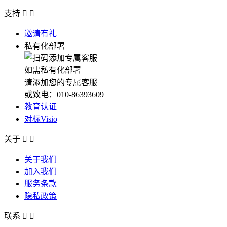
支持


邀请有礼
私有化部署
如需私有化部署
请添加您的专属客服
或致电：010-86393609
教育认证
对标Visio
关于


关于我们
加入我们
服务条款
隐私政策
联系

