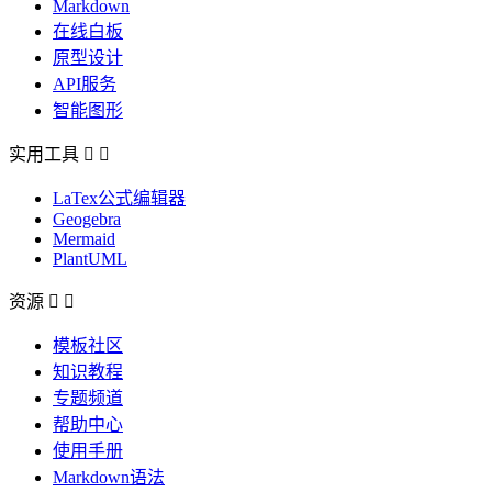
Markdown
在线白板
原型设计
API服务
智能图形
实用工具


LaTex公式编辑器
Geogebra
Mermaid
PlantUML
资源


模板社区
知识教程
专题频道
帮助中心
使用手册
Markdown语法