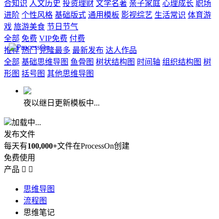
合知识
人文历史
投资理财
文学名著
亲子家庭
心理成长
职场
进阶
个性风格
基础版式
通用模板
影视综艺
生活常识
体育游
戏
旅游美食
节日节气
全部
免费
VIP免费
付费
推荐
热门
克隆最多
最新发布
达人作品
全部
基础思维导图
鱼骨图
树状结构图
时间轴
组织结构图
树
形图
括号图
其他思维导图
夜以继日更新模板中...
加载中...
发布文件
每天有
100,000+
文件在ProcessOn创建
免费使用
产品


思维导图
流程图
思维笔记