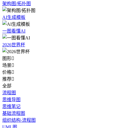
架构图/拓扑图
AI生成模板
一图看懂AI
2026世界杯
图形

场景

价格

推荐

全部
流程图
思维导图
思维笔记
基础流程图
组织结构-流程图
UML图