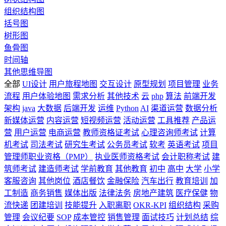
组织结构图
括号图
树形图
鱼骨图
时间轴
其他思维导图
全部
UI设计
用户旅程地图
交互设计
原型规划
项目管理
业务
流程
用户体验地图
需求分析
其他技术
云
php
算法
前端开发
架构
java
大数据
后端开发
运维
Python
AI
渠道运营
数据分析
新媒体运营
内容运营
短视频运营
活动运营
工具推荐
产品运
营
用户运营
电商运营
教师资格证考试
心理咨询师考试
计算
机考试
司法考试
研究生考试
公务员考试
软考
英语考试
项目
管理师职业资格（PMP）
执业医师资格考试
会计职称考试
建
筑师考试
建造师考试
学前教育
其他教育
初中
高中
大学
小学
客服咨询
其他岗位
酒店餐饮
金融保险
汽车出行
教育培训
加
工制造
商务销售
媒体出版
法律法务
房地产建筑
医疗保健
物
流快递
团建培训
技能提升
入职离职
OKR-KPI
组织结构
采购
管理
会议纪要
SOP
成本管控
销售管理
面试技巧
计划总结
综