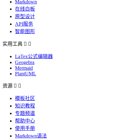
Markdown
在线白板
原型设计
API服务
智能图形
实用工具


LaTex公式编辑器
Geogebra
Mermaid
PlantUML
资源


模板社区
知识教程
专题频道
帮助中心
使用手册
Markdown语法