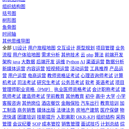
组织结构图
括号图
树形图
鱼骨图
时间轴
其他思维导图
全部
UI设计
用户旅程地图
交互设计
原型规划
项目管理
业务
流程
用户体验地图
需求分析
其他技术
云
php
算法
前端开发
架构
java
大数据
后端开发
运维
Python
AI
渠道运营
数据分析
新媒体运营
内容运营
短视频运营
活动运营
工具推荐
产品运
营
用户运营
电商运营
教师资格证考试
心理咨询师考试
计算
机考试
司法考试
研究生考试
公务员考试
软考
英语考试
项目
管理师职业资格（PMP）
执业医师资格考试
会计职称考试
建
筑师考试
建造师考试
学前教育
其他教育
初中
高中
大学
小学
客服咨询
其他岗位
酒店餐饮
金融保险
汽车出行
教育培训
加
工制造
商务销售
媒体出版
法律法务
房地产建筑
医疗保健
物
流快递
团建培训
技能提升
入职离职
OKR-KPI
组织结构
采购
管理
会议纪要
SOP
成本管控
销售管理
面试技巧
计划总结
综