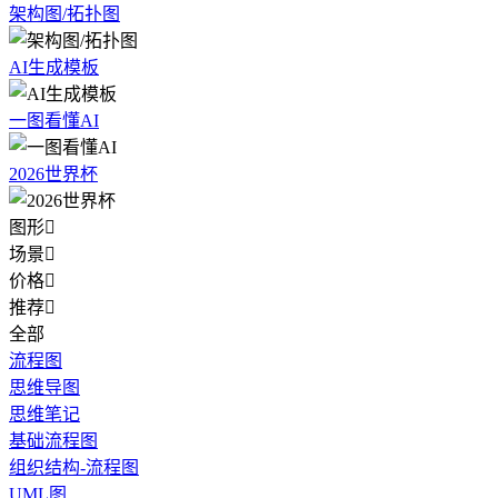
架构图/拓扑图
AI生成模板
一图看懂AI
2026世界杯
图形

场景

价格

推荐

全部
流程图
思维导图
思维笔记
基础流程图
组织结构-流程图
UML图