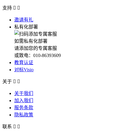
支持


邀请有礼
私有化部署
如需私有化部署
请添加您的专属客服
或致电：010-86393609
教育认证
对标Visio
关于


关于我们
加入我们
服务条款
隐私政策
联系

