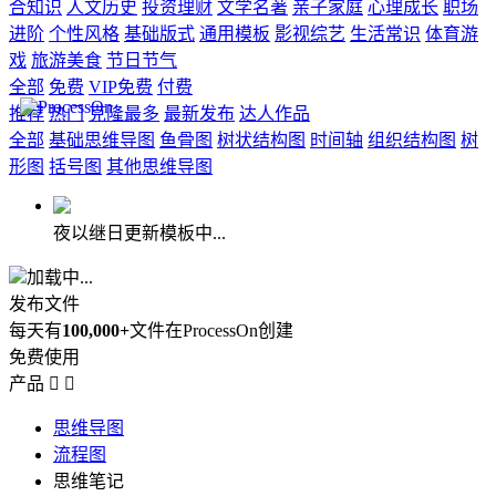
合知识
人文历史
投资理财
文学名著
亲子家庭
心理成长
职场
进阶
个性风格
基础版式
通用模板
影视综艺
生活常识
体育游
戏
旅游美食
节日节气
全部
免费
VIP免费
付费
推荐
热门
克隆最多
最新发布
达人作品
全部
基础思维导图
鱼骨图
树状结构图
时间轴
组织结构图
树
形图
括号图
其他思维导图
夜以继日更新模板中...
加载中...
发布文件
每天有
100,000+
文件在ProcessOn创建
免费使用
产品


思维导图
流程图
思维笔记