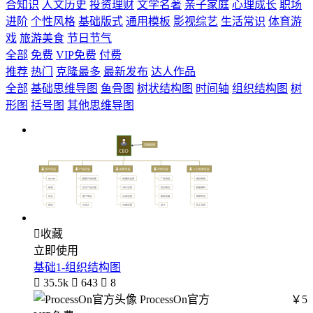
合知识
人文历史
投资理财
文学名著
亲子家庭
心理成长
职场
进阶
个性风格
基础版式
通用模板
影视综艺
生活常识
体育游
戏
旅游美食
节日节气
全部
免费
VIP免费
付费
推荐
热门
克隆最多
最新发布
达人作品
全部
基础思维导图
鱼骨图
树状结构图
时间轴
组织结构图
树
形图
括号图
其他思维导图

收藏
立即使用
基础1-组织结构图

35.5k

643

8
ProcessOn官方
￥5