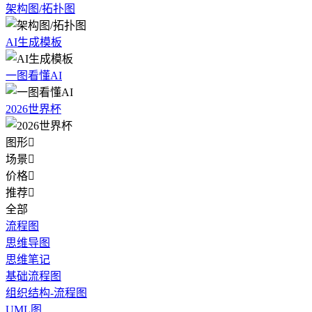
架构图/拓扑图
AI生成模板
一图看懂AI
2026世界杯
图形

场景

价格

推荐

全部
流程图
思维导图
思维笔记
基础流程图
组织结构-流程图
UML图