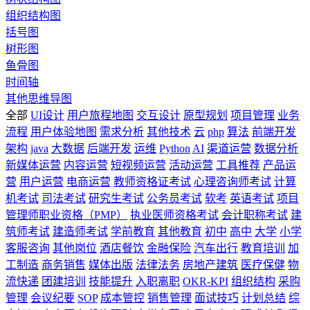
组织结构图
括号图
树形图
鱼骨图
时间轴
其他思维导图
全部
UI设计
用户旅程地图
交互设计
原型规划
项目管理
业务
流程
用户体验地图
需求分析
其他技术
云
php
算法
前端开发
架构
java
大数据
后端开发
运维
Python
AI
渠道运营
数据分析
新媒体运营
内容运营
短视频运营
活动运营
工具推荐
产品运
营
用户运营
电商运营
教师资格证考试
心理咨询师考试
计算
机考试
司法考试
研究生考试
公务员考试
软考
英语考试
项目
管理师职业资格（PMP）
执业医师资格考试
会计职称考试
建
筑师考试
建造师考试
学前教育
其他教育
初中
高中
大学
小学
客服咨询
其他岗位
酒店餐饮
金融保险
汽车出行
教育培训
加
工制造
商务销售
媒体出版
法律法务
房地产建筑
医疗保健
物
流快递
团建培训
技能提升
入职离职
OKR-KPI
组织结构
采购
管理
会议纪要
SOP
成本管控
销售管理
面试技巧
计划总结
综