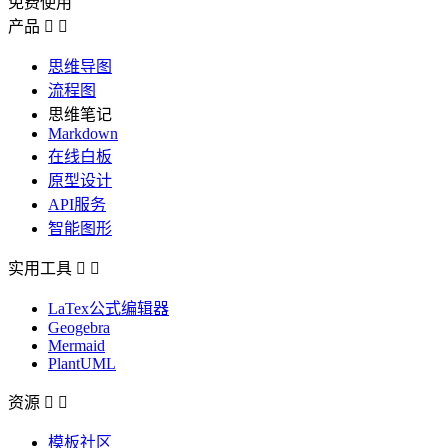
免费使用
产品


思维导图
流程图
思维笔记
Markdown
在线白板
原型设计
API服务
智能图形
实用工具


LaTex公式编辑器
Geogebra
Mermaid
PlantUML
资源


模板社区