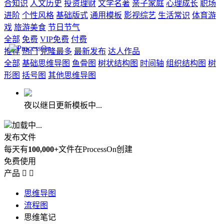
合知识
人文历史
投资理财
文学名著
亲子家庭
心理成长
职场
进阶
个性风格
基础版式
通用模板
影视综艺
生活常识
体育游
戏
旅游美食
节日节气
全部
免费
VIP免费
付费
推荐
热门
克隆最多
最新发布
达人作品
全部
基础思维导图
鱼骨图
树状结构图
时间轴
组织结构图
树
形图
括号图
其他思维导图
夜以继日更新模板中...
加载中...
发布文件
每天有
100,000+
文件在ProcessOn创建
免费使用
产品


思维导图
流程图
思维笔记