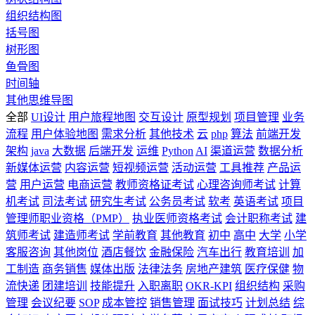
组织结构图
括号图
树形图
鱼骨图
时间轴
其他思维导图
全部
UI设计
用户旅程地图
交互设计
原型规划
项目管理
业务
流程
用户体验地图
需求分析
其他技术
云
php
算法
前端开发
架构
java
大数据
后端开发
运维
Python
AI
渠道运营
数据分析
新媒体运营
内容运营
短视频运营
活动运营
工具推荐
产品运
营
用户运营
电商运营
教师资格证考试
心理咨询师考试
计算
机考试
司法考试
研究生考试
公务员考试
软考
英语考试
项目
管理师职业资格（PMP）
执业医师资格考试
会计职称考试
建
筑师考试
建造师考试
学前教育
其他教育
初中
高中
大学
小学
客服咨询
其他岗位
酒店餐饮
金融保险
汽车出行
教育培训
加
工制造
商务销售
媒体出版
法律法务
房地产建筑
医疗保健
物
流快递
团建培训
技能提升
入职离职
OKR-KPI
组织结构
采购
管理
会议纪要
SOP
成本管控
销售管理
面试技巧
计划总结
综