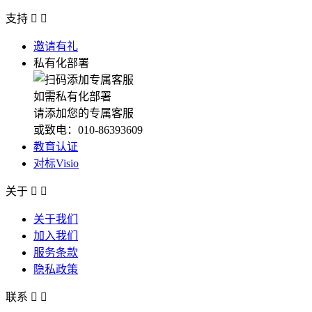
支持


邀请有礼
私有化部署
如需私有化部署
请添加您的专属客服
或致电：010-86393609
教育认证
对标Visio
关于


关于我们
加入我们
服务条款
隐私政策
联系

