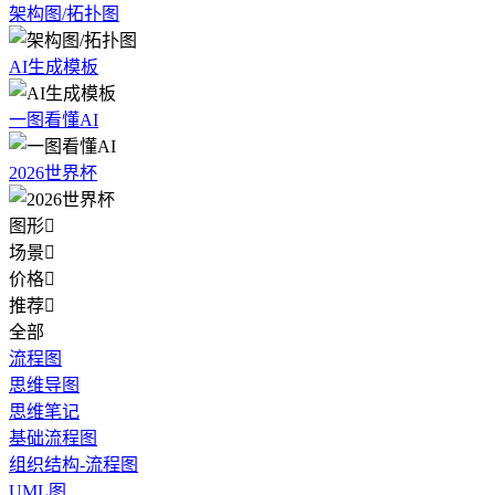
架构图/拓扑图
AI生成模板
一图看懂AI
2026世界杯
图形

场景

价格

推荐

全部
流程图
思维导图
思维笔记
基础流程图
组织结构-流程图
UML图