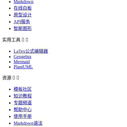
Markdown
在线白板
原型设计
API服务
智能图形
实用工具


LaTex公式编辑器
Geogebra
Mermaid
PlantUML
资源


模板社区
知识教程
专题频道
帮助中心
使用手册
Markdown语法