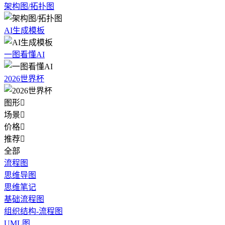
架构图/拓扑图
AI生成模板
一图看懂AI
2026世界杯
图形

场景

价格

推荐

全部
流程图
思维导图
思维笔记
基础流程图
组织结构-流程图
UML图