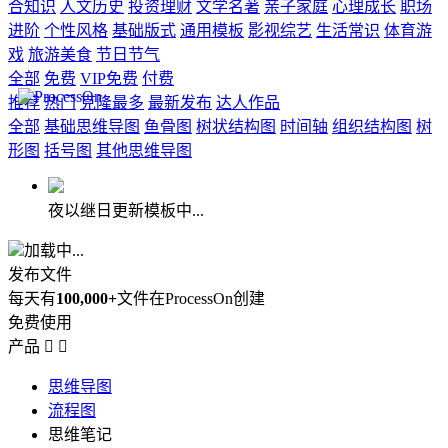
合知识
人文历史
投资理财
文学名著
亲子家庭
心理成长
职场
进阶
个性风格
基础版式
通用模板
影视综艺
生活常识
体育游
戏
旅游美食
节日节气
全部
免费
VIP免费
付费
推荐
热门
克隆最多
最新发布
达人作品
全部
基础思维导图
鱼骨图
树状结构图
时间轴
组织结构图
树
形图
括号图
其他思维导图
夜以继日更新模板中...
加载中...
发布文件
每天有
100,000+
文件在ProcessOn创建
免费使用
产品


思维导图
流程图
思维笔记