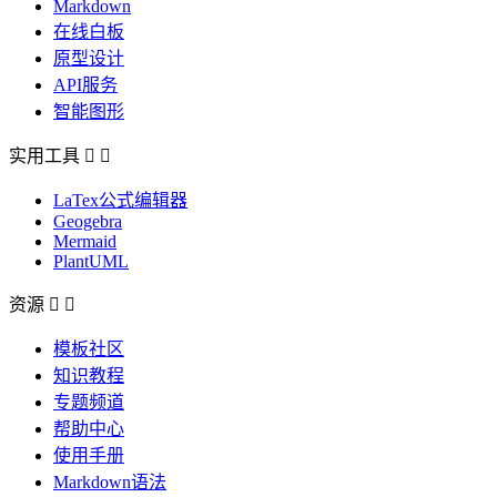
Markdown
在线白板
原型设计
API服务
智能图形
实用工具


LaTex公式编辑器
Geogebra
Mermaid
PlantUML
资源


模板社区
知识教程
专题频道
帮助中心
使用手册
Markdown语法