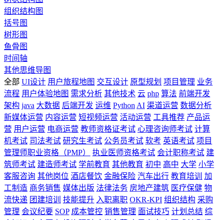
组织结构图
括号图
树形图
鱼骨图
时间轴
其他思维导图
全部
UI设计
用户旅程地图
交互设计
原型规划
项目管理
业务
流程
用户体验地图
需求分析
其他技术
云
php
算法
前端开发
架构
java
大数据
后端开发
运维
Python
AI
渠道运营
数据分析
新媒体运营
内容运营
短视频运营
活动运营
工具推荐
产品运
营
用户运营
电商运营
教师资格证考试
心理咨询师考试
计算
机考试
司法考试
研究生考试
公务员考试
软考
英语考试
项目
管理师职业资格（PMP）
执业医师资格考试
会计职称考试
建
筑师考试
建造师考试
学前教育
其他教育
初中
高中
大学
小学
客服咨询
其他岗位
酒店餐饮
金融保险
汽车出行
教育培训
加
工制造
商务销售
媒体出版
法律法务
房地产建筑
医疗保健
物
流快递
团建培训
技能提升
入职离职
OKR-KPI
组织结构
采购
管理
会议纪要
SOP
成本管控
销售管理
面试技巧
计划总结
综