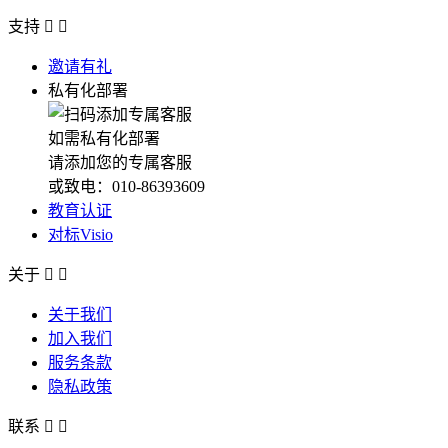
支持


邀请有礼
私有化部署
如需私有化部署
请添加您的专属客服
或致电：010-86393609
教育认证
对标Visio
关于


关于我们
加入我们
服务条款
隐私政策
联系

