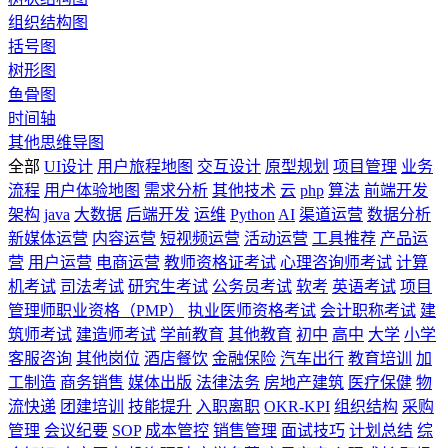
组织结构图
括号图
树形图
鱼骨图
时间轴
其他思维导图
全部
UI设计
用户旅程地图
交互设计
原型规划
项目管理
业务
流程
用户体验地图
需求分析
其他技术
云
php
算法
前端开发
架构
java
大数据
后端开发
运维
Python
AI
渠道运营
数据分析
新媒体运营
内容运营
短视频运营
活动运营
工具推荐
产品运
营
用户运营
电商运营
教师资格证考试
心理咨询师考试
计算
机考试
司法考试
研究生考试
公务员考试
软考
英语考试
项目
管理师职业资格（PMP）
执业医师资格考试
会计职称考试
建
筑师考试
建造师考试
学前教育
其他教育
初中
高中
大学
小学
客服咨询
其他岗位
酒店餐饮
金融保险
汽车出行
教育培训
加
工制造
商务销售
媒体出版
法律法务
房地产建筑
医疗保健
物
流快递
团建培训
技能提升
入职离职
OKR-KPI
组织结构
采购
管理
会议纪要
SOP
成本管控
销售管理
面试技巧
计划总结
综