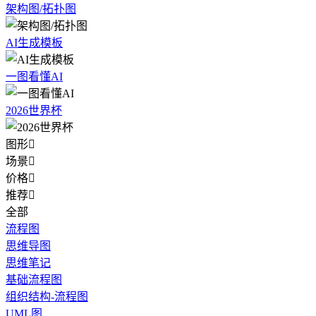
架构图/拓扑图
AI生成模板
一图看懂AI
2026世界杯
图形

场景

价格

推荐

全部
流程图
思维导图
思维笔记
基础流程图
组织结构-流程图
UML图