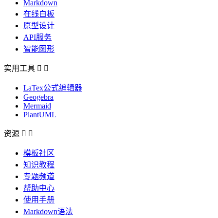
Markdown
在线白板
原型设计
API服务
智能图形
实用工具


LaTex公式编辑器
Geogebra
Mermaid
PlantUML
资源


模板社区
知识教程
专题频道
帮助中心
使用手册
Markdown语法