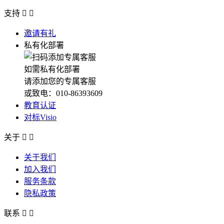
支持


邀请有礼
私有化部署
如需私有化部署
请添加您的专属客服
或致电：010-86393609
教育认证
对标Visio
关于


关于我们
加入我们
服务条款
隐私政策
联系

