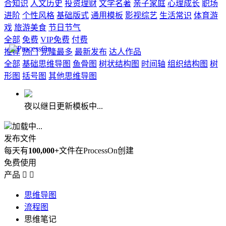
合知识
人文历史
投资理财
文学名著
亲子家庭
心理成长
职场
进阶
个性风格
基础版式
通用模板
影视综艺
生活常识
体育游
戏
旅游美食
节日节气
全部
免费
VIP免费
付费
推荐
热门
克隆最多
最新发布
达人作品
全部
基础思维导图
鱼骨图
树状结构图
时间轴
组织结构图
树
形图
括号图
其他思维导图
夜以继日更新模板中...
加载中...
发布文件
每天有
100,000+
文件在ProcessOn创建
免费使用
产品


思维导图
流程图
思维笔记