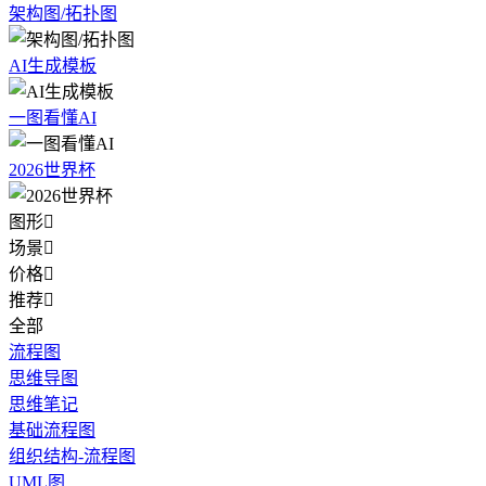
架构图/拓扑图
AI生成模板
一图看懂AI
2026世界杯
图形

场景

价格

推荐

全部
流程图
思维导图
思维笔记
基础流程图
组织结构-流程图
UML图