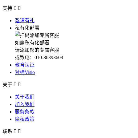
支持


邀请有礼
私有化部署
如需私有化部署
请添加您的专属客服
或致电：010-86393609
教育认证
对标Visio
关于


关于我们
加入我们
服务条款
隐私政策
联系

