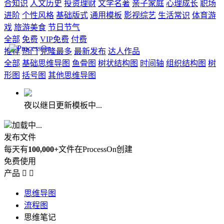
合知识
人文历史
投资理财
文学名著
亲子家庭
心理成长
职场
进阶
个性风格
基础版式
通用模板
影视综艺
生活常识
体育游
戏
旅游美食
节日节气
全部
免费
VIP免费
付费
推荐
热门
克隆最多
最新发布
达人作品
全部
基础思维导图
鱼骨图
树状结构图
时间轴
组织结构图
树
形图
括号图
其他思维导图
夜以继日更新模板中...
加载中...
发布文件
每天有
100,000+
文件在ProcessOn创建
免费使用
产品


思维导图
流程图
思维笔记