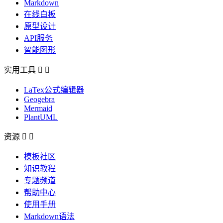
Markdown
在线白板
原型设计
API服务
智能图形
实用工具


LaTex公式编辑器
Geogebra
Mermaid
PlantUML
资源


模板社区
知识教程
专题频道
帮助中心
使用手册
Markdown语法