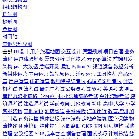
组织结构图
括号图
树形图
鱼骨图
时间轴
其他思维导图
全部
UI设计
用户旅程地图
交互设计
原型规划
项目管理
业务
流程
用户体验地图
需求分析
其他技术
云
php
算法
前端开发
架构
java
大数据
后端开发
运维
Python
AI
渠道运营
数据分析
新媒体运营
内容运营
短视频运营
活动运营
工具推荐
产品运
营
用户运营
电商运营
教师资格证考试
心理咨询师考试
计算
机考试
司法考试
研究生考试
公务员考试
软考
英语考试
项目
管理师职业资格（PMP）
执业医师资格考试
会计职称考试
建
筑师考试
建造师考试
学前教育
其他教育
初中
高中
大学
小学
客服咨询
其他岗位
酒店餐饮
金融保险
汽车出行
教育培训
加
工制造
商务销售
媒体出版
法律法务
房地产建筑
医疗保健
物
流快递
团建培训
技能提升
入职离职
OKR-KPI
组织结构
采购
管理
会议纪要
SOP
成本管控
销售管理
面试技巧
计划总结
综