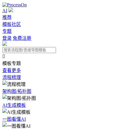
AI
推荐
模板社区
专题
登录
免费注册

模板专题
查看更多
流程梳理
架构图/拓扑图
AI生成模板
一图看懂AI