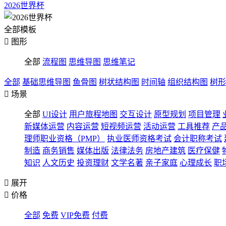
2026世界杯
全部模板

图形
全部
流程图
思维导图
思维笔记
全部
基础思维导图
鱼骨图
树状结构图
时间轴
组织结构图
树形

场景
全部
UI设计
用户旅程地图
交互设计
原型规划
项目管理
新媒体运营
内容运营
短视频运营
活动运营
工具推荐
产
理师职业资格（PMP）
执业医师资格考试
会计职称考试
制造
商务销售
媒体出版
法律法务
房地产建筑
医疗保健
知识
人文历史
投资理财
文学名著
亲子家庭
心理成长
职

展开

价格
全部
免费
VIP免费
付费