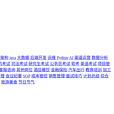
架构
java
大数据
后端开发
运维
Python
AI
渠道运营
数据分析
机考试
司法考试
研究生考试
公务员考试
软考
英语考试
项目管
客服咨询
其他岗位
酒店餐饮
金融保险
汽车出行
教育培训
加工
管理
会议纪要
SOP
成本管控
销售管理
面试技巧
计划总结
综合
旅游美食
节日节气