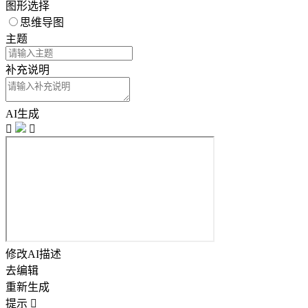
图形选择
思维导图
主题
补充说明
AI生成


修改AI描述
去编辑
重新生成
提示
