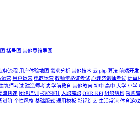
图
括号图
其他思维导图
业务流程
用户体验地图
需求分析
其他技术
云
php
算法
前端开发
品运营
用户运营
电商运营
教师资格证考试
心理咨询师考试
计算
建筑师考试
建造师考试
学前教育
其他教育
初中
高中
大学
小学
物流快递
团建培训
技能提升
入职离职
OKR-KPI
组织结构
采购
场进阶
个性风格
基础版式
通用模板
影视综艺
生活常识
体育游戏