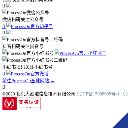

微信扫码关注公众号


抖音扫码关注抖音号
小红书扫码关注小红书号

前往ProcessOn全球网站 →

©2020 北京大麦地信息技术有限公司
京ICP备15008605号-1
|
京