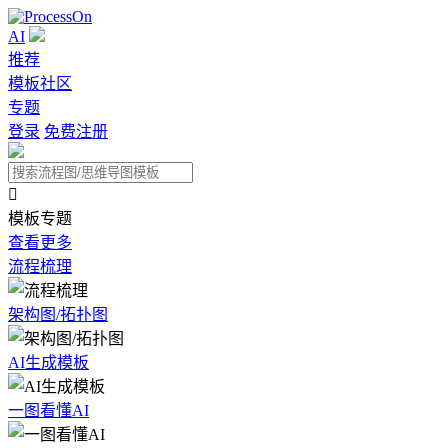
AI
推荐
模板社区
专题
登录
免费注册

模板专题
查看更多
流程梳理
架构图/拓扑图
AI生成模板
一图看懂AI