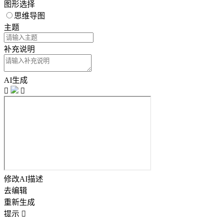
图形选择
思维导图
主题
补充说明
AI生成


修改AI描述
去编辑
重新生成
提示
