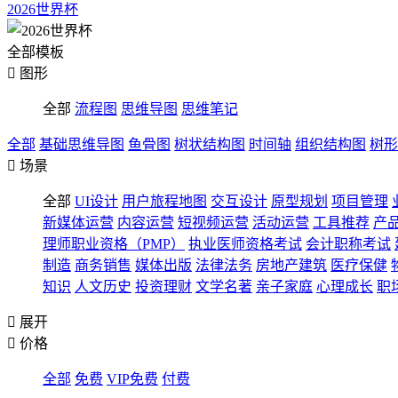
2026世界杯
全部模板

图形
全部
流程图
思维导图
思维笔记
全部
基础思维导图
鱼骨图
树状结构图
时间轴
组织结构图
树形

场景
全部
UI设计
用户旅程地图
交互设计
原型规划
项目管理
新媒体运营
内容运营
短视频运营
活动运营
工具推荐
产
理师职业资格（PMP）
执业医师资格考试
会计职称考试
制造
商务销售
媒体出版
法律法务
房地产建筑
医疗保健
知识
人文历史
投资理财
文学名著
亲子家庭
心理成长
职

展开

价格
全部
免费
VIP免费
付费