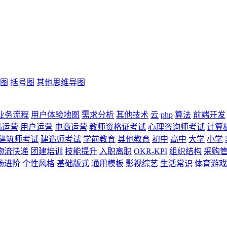
图
括号图
其他思维导图
业务流程
用户体验地图
需求分析
其他技术
云
php
算法
前端开发
品运营
用户运营
电商运营
教师资格证考试
心理咨询师考试
计算
建筑师考试
建造师考试
学前教育
其他教育
初中
高中
大学
小学
物流快递
团建培训
技能提升
入职离职
OKR-KPI
组织结构
采购
场进阶
个性风格
基础版式
通用模板
影视综艺
生活常识
体育游戏