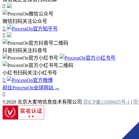

微信扫码关注公众号


抖音扫码关注抖音号
小红书扫码关注小红书号

前往ProcessOn全球网站 →

©2020 北京大麦地信息技术有限公司
京ICP备15008605号-1
|
京