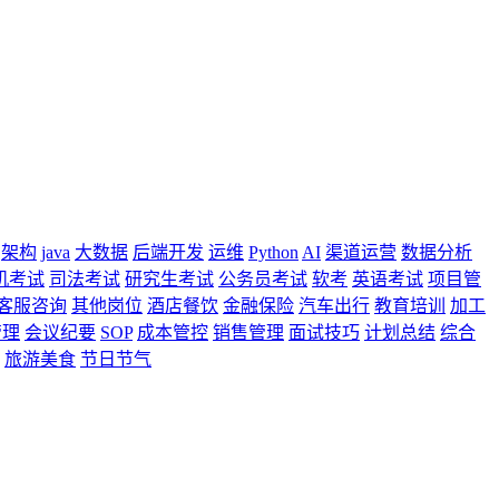
架构
java
大数据
后端开发
运维
Python
AI
渠道运营
数据分析
机考试
司法考试
研究生考试
公务员考试
软考
英语考试
项目管
客服咨询
其他岗位
酒店餐饮
金融保险
汽车出行
教育培训
加工
管理
会议纪要
SOP
成本管控
销售管理
面试技巧
计划总结
综合
旅游美食
节日节气