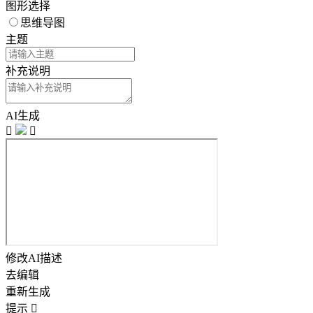
图形选择
思维导图
主题
补充说明
AI生成


修改AI描述
去编辑
重新生成
提示
