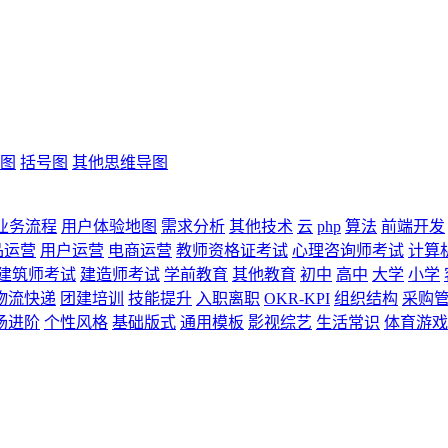
图
括号图
其他思维导图
业务流程
用户体验地图
需求分析
其他技术
云
php
算法
前端开发
品运营
用户运营
电商运营
教师资格证考试
心理咨询师考试
计算
建筑师考试
建造师考试
学前教育
其他教育
初中
高中
大学
小学
物流快递
团建培训
技能提升
入职离职
OKR-KPI
组织结构
采购
场进阶
个性风格
基础版式
通用模板
影视综艺
生活常识
体育游戏