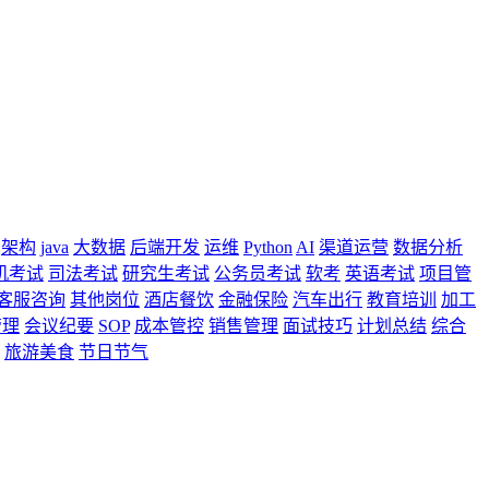
架构
java
大数据
后端开发
运维
Python
AI
渠道运营
数据分析
机考试
司法考试
研究生考试
公务员考试
软考
英语考试
项目管
客服咨询
其他岗位
酒店餐饮
金融保险
汽车出行
教育培训
加工
管理
会议纪要
SOP
成本管控
销售管理
面试技巧
计划总结
综合
旅游美食
节日节气