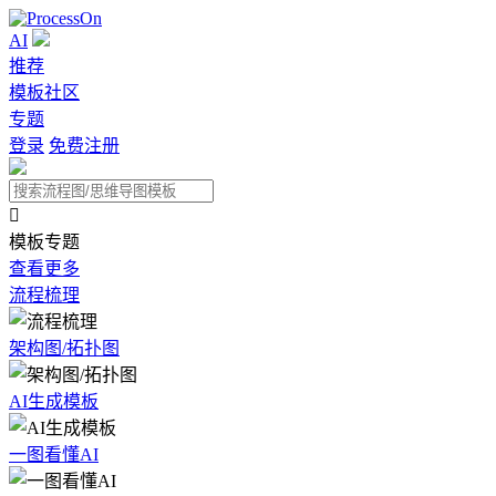
AI
推荐
模板社区
专题
登录
免费注册

模板专题
查看更多
流程梳理
架构图/拓扑图
AI生成模板
一图看懂AI