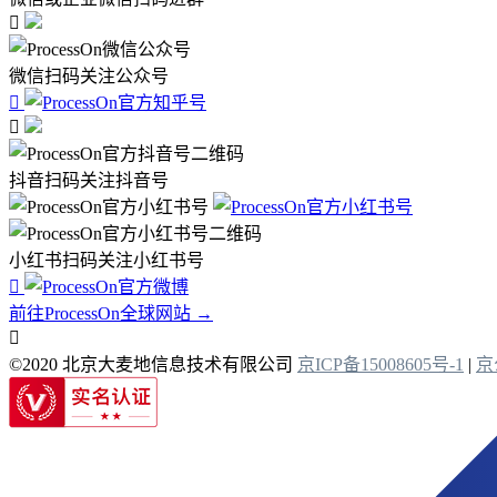

微信扫码关注公众号


抖音扫码关注抖音号
小红书扫码关注小红书号

前往ProcessOn全球网站 →

©2020 北京大麦地信息技术有限公司
京ICP备15008605号-1
|
京