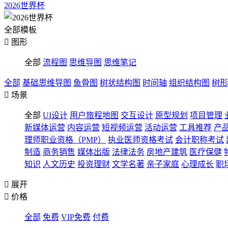
2026世界杯
全部模板

图形
全部
流程图
思维导图
思维笔记
全部
基础思维导图
鱼骨图
树状结构图
时间轴
组织结构图
树形

场景
全部
UI设计
用户旅程地图
交互设计
原型规划
项目管理
新媒体运营
内容运营
短视频运营
活动运营
工具推荐
产
理师职业资格（PMP）
执业医师资格考试
会计职称考试
制造
商务销售
媒体出版
法律法务
房地产建筑
医疗保健
知识
人文历史
投资理财
文学名著
亲子家庭
心理成长
职

展开

价格
全部
免费
VIP免费
付费