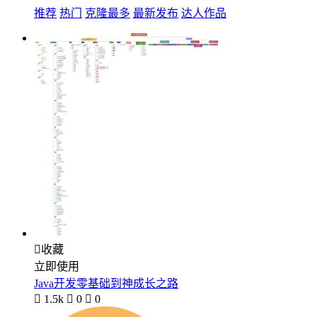
推荐
热门
克隆最多
最新发布
达人作品

收藏
立即使用
Java开发零基础到神成长之路

1.5k

0

0