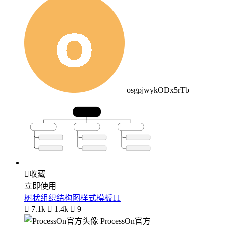
osgpjwykODx5rTb

收藏
立即使用
树状组织结构图样式模板11

7.1k

1.4k

9
ProcessOn官方