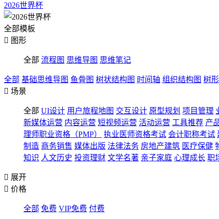
2026世界杯
全部模板

图形
全部
流程图
思维导图
思维笔记
全部
基础思维导图
鱼骨图
树状结构图
时间轴
组织结构图
树形

场景
全部
UI设计
用户旅程地图
交互设计
原型规划
项目管理
新媒体运营
内容运营
短视频运营
活动运营
工具推荐
产
理师职业资格（PMP）
执业医师资格考试
会计职称考试
制造
商务销售
媒体出版
法律法务
房地产建筑
医疗保健
知识
人文历史
投资理财
文学名著
亲子家庭
心理成长
职

展开

价格
全部
免费
VIP免费
付费