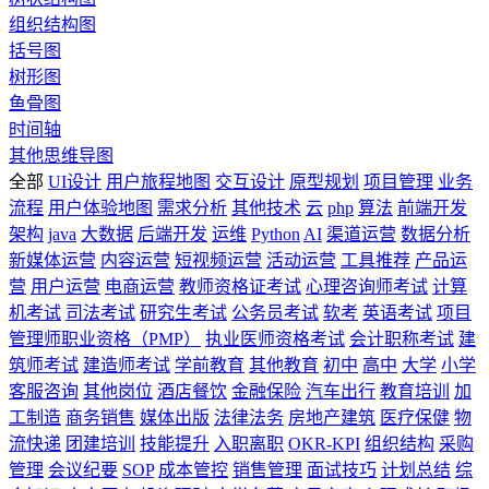
组织结构图
括号图
树形图
鱼骨图
时间轴
其他思维导图
全部
UI设计
用户旅程地图
交互设计
原型规划
项目管理
业务
流程
用户体验地图
需求分析
其他技术
云
php
算法
前端开发
架构
java
大数据
后端开发
运维
Python
AI
渠道运营
数据分析
新媒体运营
内容运营
短视频运营
活动运营
工具推荐
产品运
营
用户运营
电商运营
教师资格证考试
心理咨询师考试
计算
机考试
司法考试
研究生考试
公务员考试
软考
英语考试
项目
管理师职业资格（PMP）
执业医师资格考试
会计职称考试
建
筑师考试
建造师考试
学前教育
其他教育
初中
高中
大学
小学
客服咨询
其他岗位
酒店餐饮
金融保险
汽车出行
教育培训
加
工制造
商务销售
媒体出版
法律法务
房地产建筑
医疗保健
物
流快递
团建培训
技能提升
入职离职
OKR-KPI
组织结构
采购
管理
会议纪要
SOP
成本管控
销售管理
面试技巧
计划总结
综