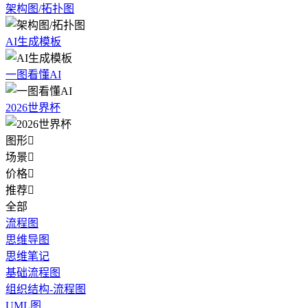
架构图/拓扑图
AI生成模板
一图看懂AI
2026世界杯
图形

场景

价格

推荐

全部
流程图
思维导图
思维笔记
基础流程图
组织结构-流程图
UML图