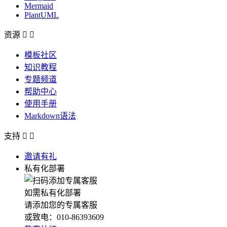
Mermaid
PlantUML
资源


模板社区
知识教程
专题频道
帮助中心
使用手册
Markdown语法
支持


邀请有礼
私有化部署
如需私有化部署
请添加您的专属客服
或致电：010-86393609