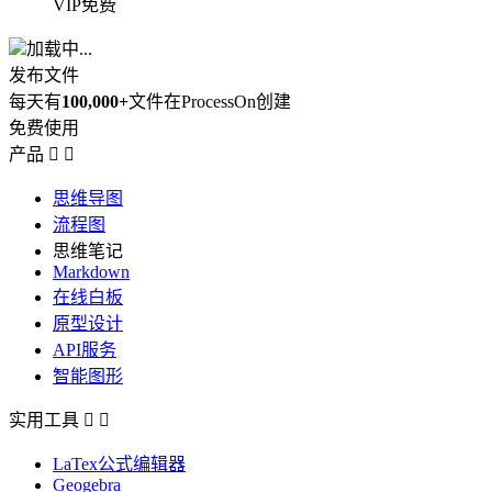
VIP免费
加载中...
发布文件
每天有
100,000+
文件在ProcessOn创建
免费使用
产品


思维导图
流程图
思维笔记
Markdown
在线白板
原型设计
API服务
智能图形
实用工具


LaTex公式编辑器
Geogebra