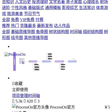
合知识
人文历史
投资理财
文学名著
亲子家庭
心理成长
职场
进阶
个性风格
基础版式
通用模板
影视综艺
生活常识
体育游
戏
旅游美食
节日节气
全部
免费
VIP免费
付费
推荐
热门
克隆最多
最新发布
达人作品
全部
基础思维导图
鱼骨图
树状结构图
时间轴
组织结构图
树
形图
括号图
其他思维导图

收藏
立即使用
项目管理时间轴

5.3k

620

3
ProcessOn官方
￥5