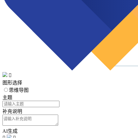

图形选择
思维导图
主题
补充说明
AI生成

