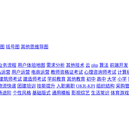
图
括号图
其他思维导图
业务流程
用户体验地图
需求分析
其他技术
云
php
算法
前端开发
品运营
用户运营
电商运营
教师资格证考试
心理咨询师考试
计算
建筑师考试
建造师考试
学前教育
其他教育
初中
高中
大学
小学
物流快递
团建培训
技能提升
入职离职
OKR-KPI
组织结构
采购
场进阶
个性风格
基础版式
通用模板
影视综艺
生活常识
体育游戏