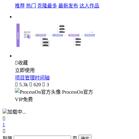
推荐
热门
克隆最多
最新发布
达人作品

收藏
立即使用
项目管理时间轴

5.3k

620

3
ProcessOn官方
VIP免费
加载中...

1

到第
页
确定