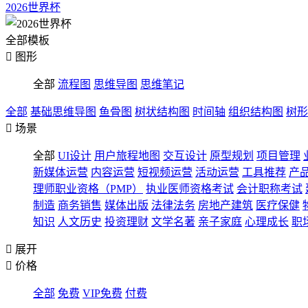
2026世界杯
全部模板

图形
全部
流程图
思维导图
思维笔记
全部
基础思维导图
鱼骨图
树状结构图
时间轴
组织结构图
树形

场景
全部
UI设计
用户旅程地图
交互设计
原型规划
项目管理
新媒体运营
内容运营
短视频运营
活动运营
工具推荐
产
理师职业资格（PMP）
执业医师资格考试
会计职称考试
制造
商务销售
媒体出版
法律法务
房地产建筑
医疗保健
知识
人文历史
投资理财
文学名著
亲子家庭
心理成长
职

展开

价格
全部
免费
VIP免费
付费