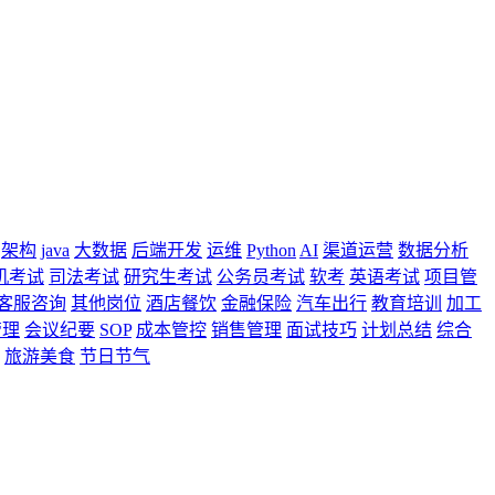
架构
java
大数据
后端开发
运维
Python
AI
渠道运营
数据分析
机考试
司法考试
研究生考试
公务员考试
软考
英语考试
项目管
客服咨询
其他岗位
酒店餐饮
金融保险
汽车出行
教育培训
加工
管理
会议纪要
SOP
成本管控
销售管理
面试技巧
计划总结
综合
旅游美食
节日节气