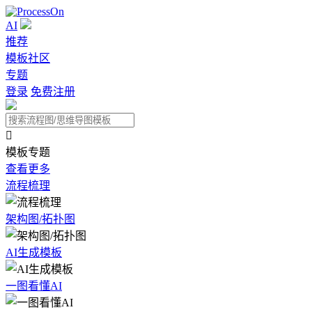
AI
推荐
模板社区
专题
登录
免费注册

模板专题
查看更多
流程梳理
架构图/拓扑图
AI生成模板
一图看懂AI