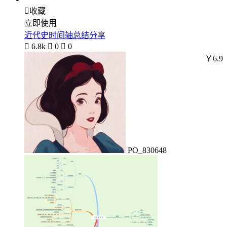

收藏
立即使用
近代史时间轴总结分享

6.8k

0

0
￥6.9
PO_830648