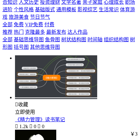
合知识
人文历史
投资理财
文学名著
亲子家庭
心理成长
职场
进阶
个性风格
基础版式
通用模板
影视综艺
生活常识
体育游
戏
旅游美食
节日节气
全部
免费
VIP免费
付费
推荐
热门
克隆最多
最新发布
达人作品
全部
基础思维导图
鱼骨图
树状结构图
时间轴
组织结构图
树
形图
括号图
其他思维导图

收藏
立即使用
《精力管理》读书笔记

1.2k

0

0
￥3