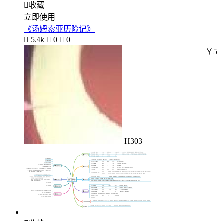

收藏
立即使用
《汤姆索亚历险记》

5.4k

0

0
￥5
H303