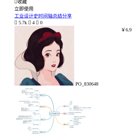

收藏
立即使用
工业设计史时间轴总结分享

5.7k

4

0
￥6.9
PO_830648