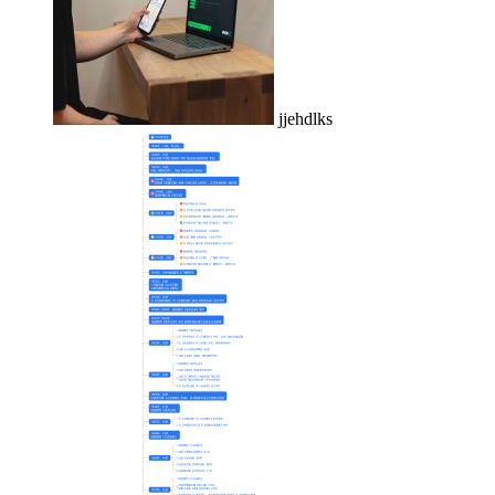
jjehdlks