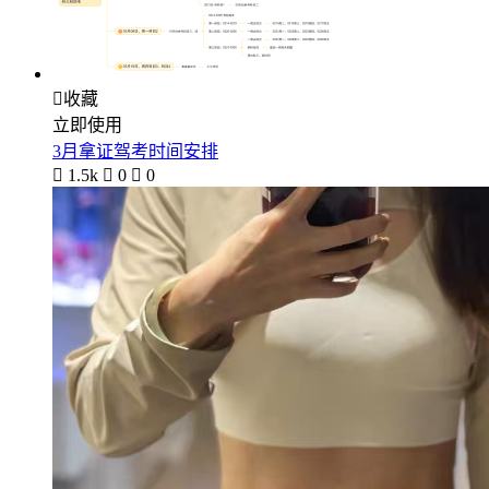

收藏
立即使用
3月拿证驾考时间安排

1.5k

0

0