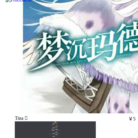
Tina 
￥5