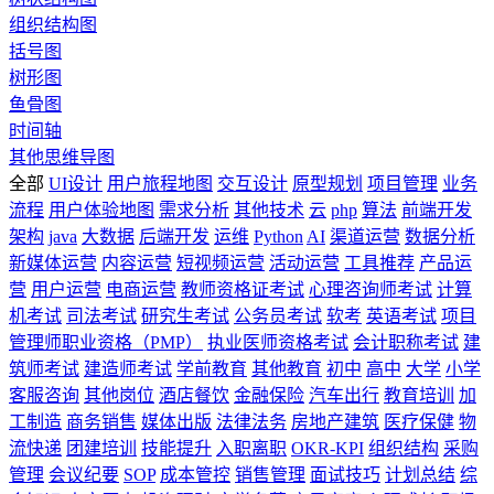
组织结构图
括号图
树形图
鱼骨图
时间轴
其他思维导图
全部
UI设计
用户旅程地图
交互设计
原型规划
项目管理
业务
流程
用户体验地图
需求分析
其他技术
云
php
算法
前端开发
架构
java
大数据
后端开发
运维
Python
AI
渠道运营
数据分析
新媒体运营
内容运营
短视频运营
活动运营
工具推荐
产品运
营
用户运营
电商运营
教师资格证考试
心理咨询师考试
计算
机考试
司法考试
研究生考试
公务员考试
软考
英语考试
项目
管理师职业资格（PMP）
执业医师资格考试
会计职称考试
建
筑师考试
建造师考试
学前教育
其他教育
初中
高中
大学
小学
客服咨询
其他岗位
酒店餐饮
金融保险
汽车出行
教育培训
加
工制造
商务销售
媒体出版
法律法务
房地产建筑
医疗保健
物
流快递
团建培训
技能提升
入职离职
OKR-KPI
组织结构
采购
管理
会议纪要
SOP
成本管控
销售管理
面试技巧
计划总结
综