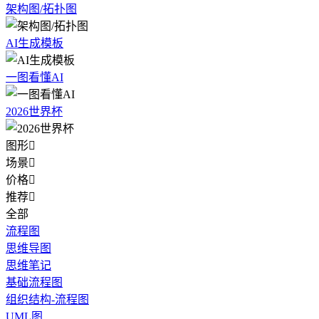
架构图/拓扑图
AI生成模板
一图看懂AI
2026世界杯
图形

场景

价格

推荐

全部
流程图
思维导图
思维笔记
基础流程图
组织结构-流程图
UML图