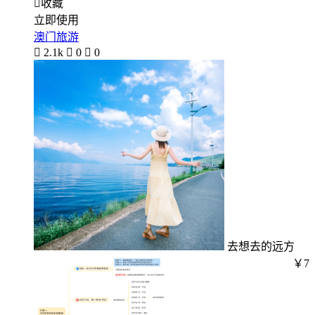

收藏
立即使用
澳门旅游

2.1k

0

0
去想去的远方
￥7